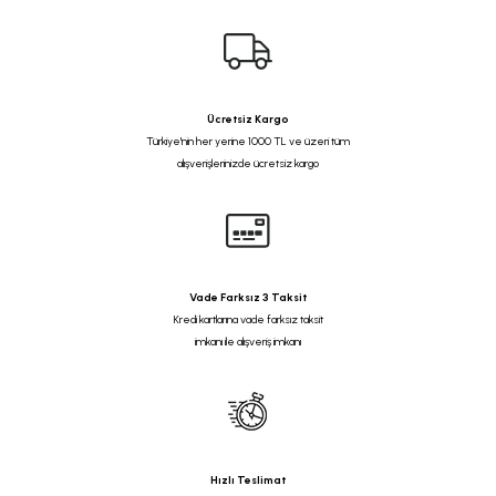
Ücretsiz Kargo
Türkiye'nin her yerine 1000 TL ve üzeri tüm
alışverişlerinizde ücretsiz kargo
Vade Farksız 3 Taksit
Kredi kartlarına vade farksız taksit
imkanı ile alışveriş imkanı
Hızlı Teslimat