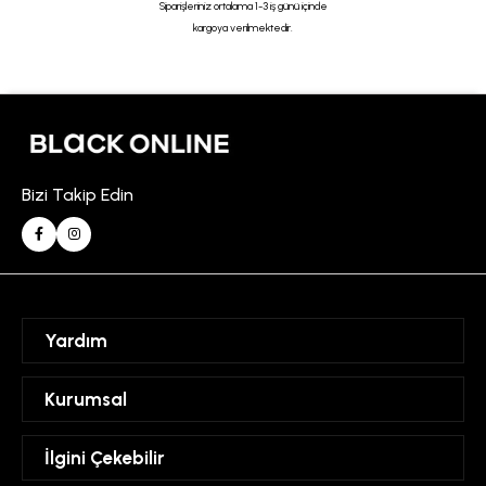
Siparişleriniz ortalama 1-3 iş günü içinde
kargoya verilmektedir.
Bizi Takip Edin
Yardım
Sipariş Takibi
Kurumsal
Hesabım
Mesafeli Satış Sözleşmesi
İlgini Çekebilir
Favorilerim
Üyelik Sözleşmesi