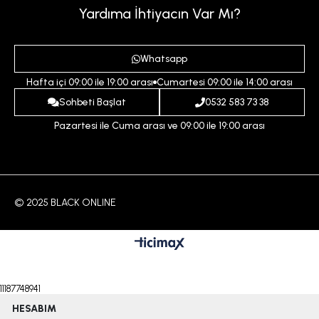
Sepetim
Kadın
Yardıma İhtiyacın Var Mı?
Gizlilik ve Güvenlik Politikası
Destek Taleplerim
Erkek
Ödeme ve Teslimat Koşulları
Yardım
Whatsapp
Çocuk
İptal ve İade Koşulları
Hafta içi 09:00 ile 19:00 arası
Cumartesi 09:00 ile 14:00 arası
İndirim
İletişim
Sohbeti Başlat
0532 583 73 38
Pazartesi ile Cuma arası ve 09:00 ile 19:00 arası
© 2025 BLACK ONLINE
11187748941
HESABIM