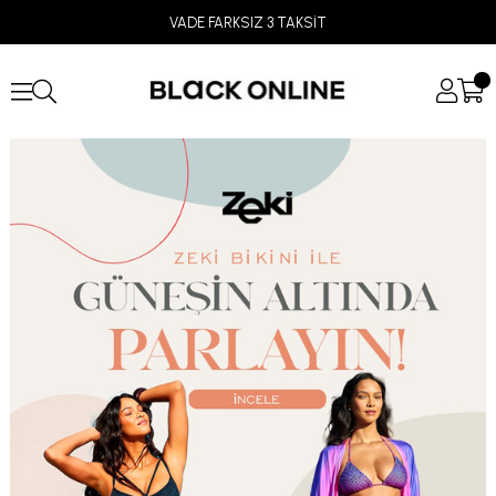
14:00'A KADAR VERİLEN SİPARİŞLER AYNI GÜN KARGODA!