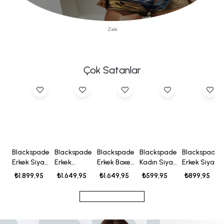
Zeki
Çok Satanlar
Blackspade
Blackspade
Blackspade
Blackspade
Blackspade
Erkek Siyah
Erkek
Erkek Boxer
Kadın Siyah
Erkek Siyah
Boxer
Beyaz
Pamuklu
Slip 1651
Silver Boxer
₺1.899,95
₺1.649,95
₺1.649,95
₺599,95
₺899,95
Pamuklu
Boxer
3'lü Paket
9313
3'lü Paket
Pamuklu
9670
9673
3'lü Paket
9670