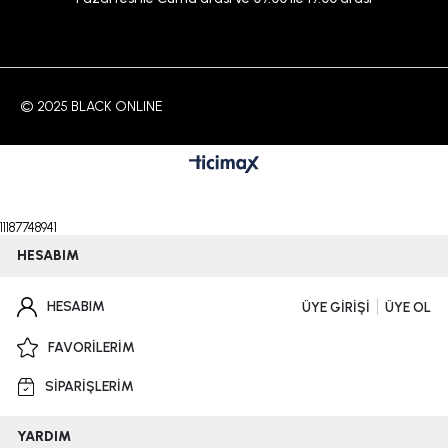
© 2025 BLACK ONLINE
11187748941
HESABIM
HESABIM
ÜYE GİRİŞİ
ÜYE OL
FAVORİLERİM
SİPARİŞLERİM
YARDIM