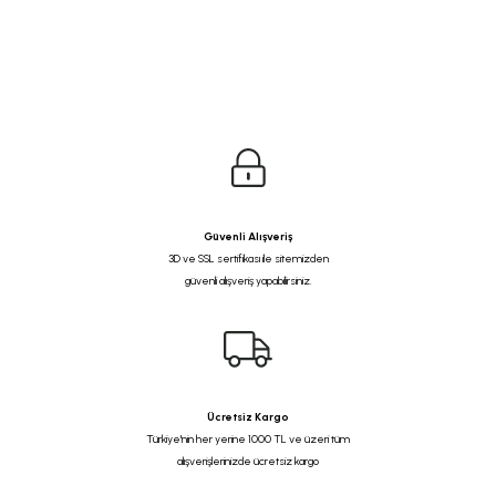
Güvenli Alışveriş
3D ve SSL sertifikası ile sitemizden
güvenli alışveriş yapabilirsiniz.
Ücretsiz Kargo
Türkiye'nin her yerine 1000 TL ve üzeri tüm
alışverişlerinizde ücretsiz kargo