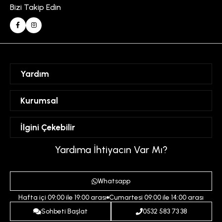
Bizi Takip Edin
Yardım
Sipariş Takibi
Kurumsal
Hesabım
Mesafeli Satış Sözleşmesi
İlgini Çekebilir
Favorilerim
Üyelik Sözleşmesi
Sepetim
Kadın
Yardıma İhtiyacın Var Mı?
Gizlilik ve Güvenlik Politikası
Destek Taleplerim
Erkek
Ödeme ve Teslimat Koşulları
Yardım
Whatsapp
Çocuk
İptal ve İade Koşulları
Hafta içi 09:00 ile 19:00 arası
Cumartesi 09:00 ile 14:00 arası
İndirim
İletişim
Sohbeti Başlat
0532 583 73 38