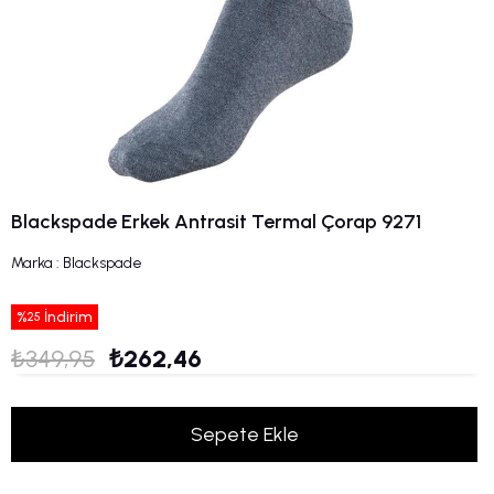
Blackspade Erkek Antrasit Termal Çorap 9271
Marka
:
Blackspade
%
İndirim
25
₺349,95
₺262,46