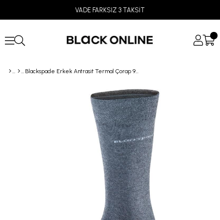
VADE FARKSIZ 3 TAKSİT
Blackspade Erkek Antrasit Termal Çorap 9271