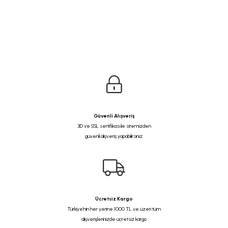
Güvenli Alışveriş
3D ve SSL sertifikası ile sitemizden
güvenli alışveriş yapabilirsiniz.
Ücretsiz Kargo
Türkiye'nin her yerine 1000 TL ve üzeri tüm
alışverişlerinizde ücretsiz kargo