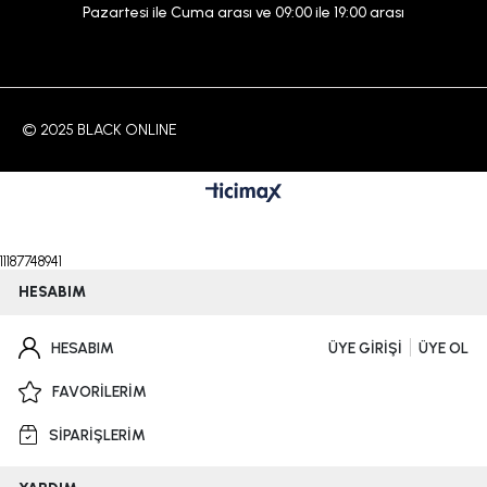
Pazartesi ile Cuma arası ve 09:00 ile 19:00 arası
© 2025 BLACK ONLINE
11187748941
HESABIM
HESABIM
ÜYE GİRİŞİ
ÜYE OL
FAVORİLERİM
SİPARİŞLERİM