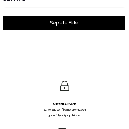
Güvenli Alışveriş
3D ve SSL sertifikası ile sitemizden
güvenli alışveriş yapabilirsiniz.