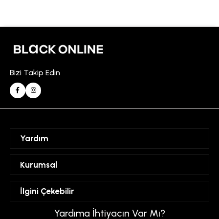
Bizi Takip Edin
Yardım
Sipariş Takibi
Kurumsal
Hesabım
Mesafeli Satış Sözleşmesi
İlgini Çekebilir
Favorilerim
Üyelik Sözleşmesi
Sepetim
Kadın
Yardıma İhtiyacın Var Mı?