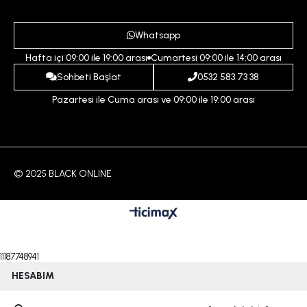
Gizlilik ve Güvenlik Politikası
Destek Taleplerim
Erkek
Ödeme ve Teslimat Koşulları
Yardım
Whatsapp
Çocuk
İptal ve İade Koşulları
Hafta içi 09:00 ile 19:00 arası
Cumartesi 09:00 ile 14:00 arası
İndirim
İletişim
Sohbeti Başlat
0532 583 73 38
Pazartesi ile Cuma arası ve 09:00 ile 19:00 arası
© 2025 BLACK ONLINE
11187748941
HESABIM