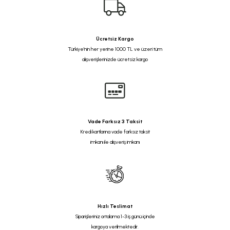
Ücretsiz Kargo
Türkiye'nin her yerine 1000 TL ve üzeri tüm
alışverişlerinizde ücretsiz kargo
Vade Farksız 3 Taksit
Kredi kartlarına vade farksız taksit
imkanı ile alışveriş imkanı
Hızlı Teslimat
Siparişleriniz ortalama 1-3 iş günü içinde
kargoya verilmektedir.