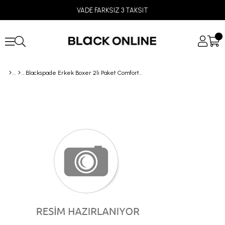
VADE FARKSIZ 3 TAKSİT
Blackspade Erkek Boxer 2li Paket Comfort 9619