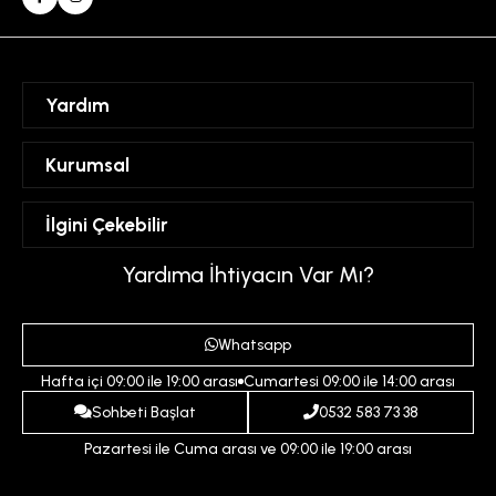
Yardım
Sipariş Takibi
Kurumsal
Hesabım
Mesafeli Satış Sözleşmesi
İlgini Çekebilir
Favorilerim
Üyelik Sözleşmesi
Sepetim
Kadın
Yardıma İhtiyacın Var Mı?
Gizlilik ve Güvenlik Politikası
Destek Taleplerim
Erkek
Ödeme ve Teslimat Koşulları
Yardım
Whatsapp
Çocuk
İptal ve İade Koşulları
Hafta içi 09:00 ile 19:00 arası
Cumartesi 09:00 ile 14:00 arası
İndirim
İletişim
Sohbeti Başlat
0532 583 73 38
Pazartesi ile Cuma arası ve 09:00 ile 19:00 arası