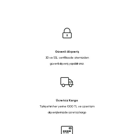
Güvenli Alışveriş
3D ve SSL sertifikası ile sitemizden
güvenli alışveriş yapabilirsiniz.
Ücretsiz Kargo
Türkiye'nin her yerine 1000 TL ve üzeri tüm
alışverişlerinizde ücretsiz kargo