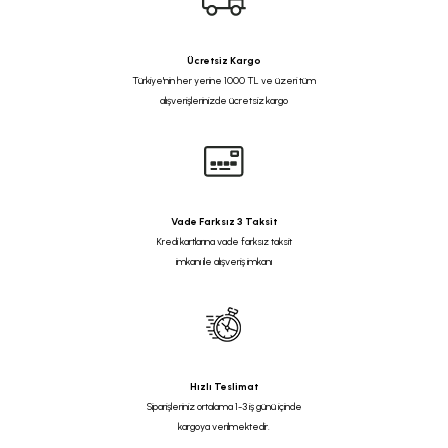
Ücretsiz Kargo
Türkiye'nin her yerine 1000 TL ve üzeri tüm
alışverişlerinizde ücretsiz kargo
Vade Farksız 3 Taksit
Kredi kartlarına vade farksız taksit
imkanı ile alışveriş imkanı
Hızlı Teslimat
Siparişleriniz ortalama 1-3 iş günü içinde
kargoya verilmektedir.