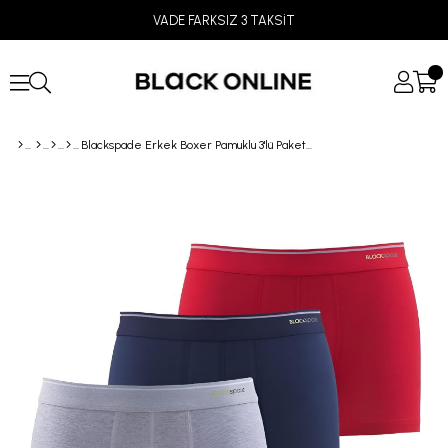
VADE FARKSIZ 3 TAKSİT
Blackspade Erkek Boxer Pamuklu 3'lü Paket 9670