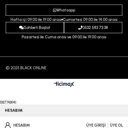
Destek Taleplerim
Erkek
Ödeme ve Teslimat Koşulları
Yardım
Whatsapp
Çocuk
İptal ve İade Koşulları
Hafta içi 09:00 ile 19:00 arası
Cumartesi 09:00 ile 14:00 arası
İndirim
İletişim
Sohbeti Başlat
0532 583 73 38
Pazartesi ile Cuma arası ve 09:00 ile 19:00 arası
© 2025 BLACK ONLINE
11187748941
HESABIM
HESABIM
ÜYE GİRİŞİ
ÜYE OL