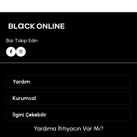
Bizi Takip Edin
Yardım
Sipariş Takibi
Kurumsal
Hesabım
Mesafeli Satış Sözleşmesi
İlgini Çekebilir
Favorilerim
Üyelik Sözleşmesi
Sepetim
Kadın
Yardıma İhtiyacın Var Mı?
Gizlilik ve Güvenlik Politikası