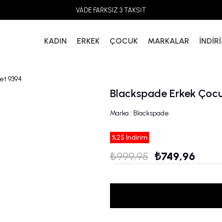
VADE FARKSIZ 3 TAKSİT
KADIN
ERKEK
ÇOCUK
MARKALAR
İNDİR
et 9394
Blackspade Erkek Çocuk
Marka
:
Blackspade
%
25
İndirim
₺999,95
₺749,96