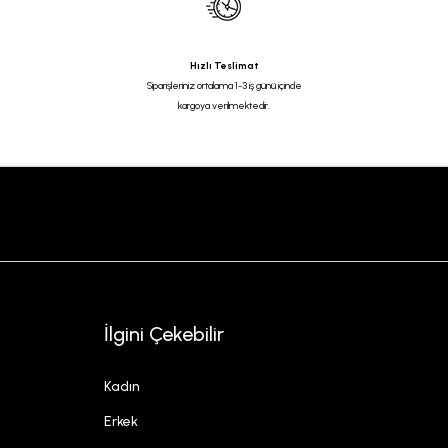
Hızlı Teslimat
Siparişleriniz ortalama 1-3 iş günü içinde
kargoya verilmektedir.
İlgini Çekebilir
Kadın
Erkek