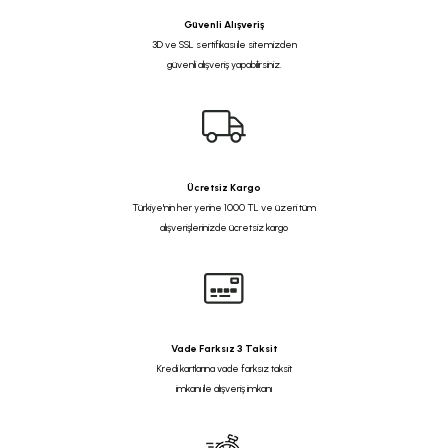
Güvenli Alışveriş
3D ve SSL sertifikası ile sitemizden
güvenli alışveriş yapabilirsiniz.
Ücretsiz Kargo
Türkiye'nin her yerine 1000 TL ve üzeri tüm
alışverişlerinizde ücretsiz kargo
Vade Farksız 3 Taksit
Kredi kartlarına vade farksız taksit
imkanı ile alışveriş imkanı