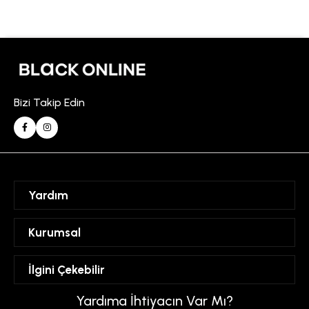
Bizi Takip Edin
Yardım
Sipariş Takibi
Kurumsal
Hesabım
Mesafeli Satış Sözleşmesi
İlgini Çekebilir
Favorilerim
Üyelik Sözleşmesi
Sepetim
Kadın
Yardıma İhtiyacın Var Mı?