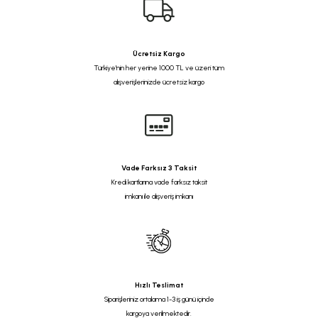
Ücretsiz Kargo
Türkiye'nin her yerine 1000 TL ve üzeri tüm
alışverişlerinizde ücretsiz kargo
Vade Farksız 3 Taksit
Kredi kartlarına vade farksız taksit
imkanı ile alışveriş imkanı
Hızlı Teslimat
Siparişleriniz ortalama 1-3 iş günü içinde
kargoya verilmektedir.