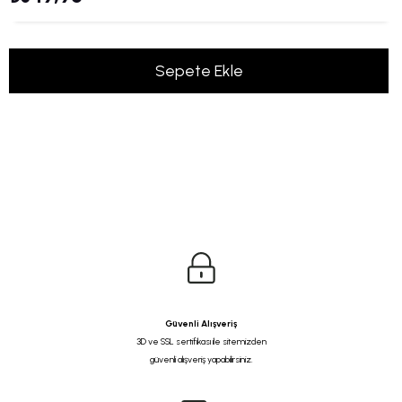
Güvenli Alışveriş
3D ve SSL sertifikası ile sitemizden
güvenli alışveriş yapabilirsiniz.