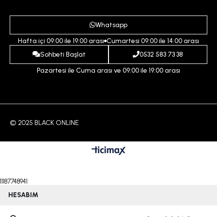
Gizlilik ve Güvenlik Politikası
Destek Taleplerim
Erkek
Ödeme ve Teslimat Koşulları
Yardım
Whatsapp
Çocuk
İptal ve İade Koşulları
Hafta içi 09:00 ile 19:00 arası
Cumartesi 09:00 ile 14:00 arası
İndirim
İletişim
Sohbeti Başlat
0532 583 73 38
Pazartesi ile Cuma arası ve 09:00 ile 19:00 arası
© 2025 BLACK ONLINE
11187748941
HESABIM