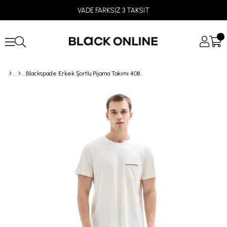
VADE FARKSIZ 3 TAKSİT
Blackspade Erkek Şortlu Pijama Takımı 40872