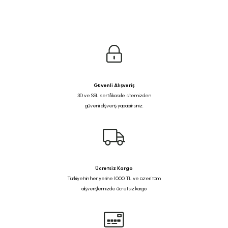
Güvenli Alışveriş
3D ve SSL sertifikası ile sitemizden
güvenli alışveriş yapabilirsiniz.
Ücretsiz Kargo
Türkiye'nin her yerine 1000 TL ve üzeri tüm
alışverişlerinizde ücretsiz kargo