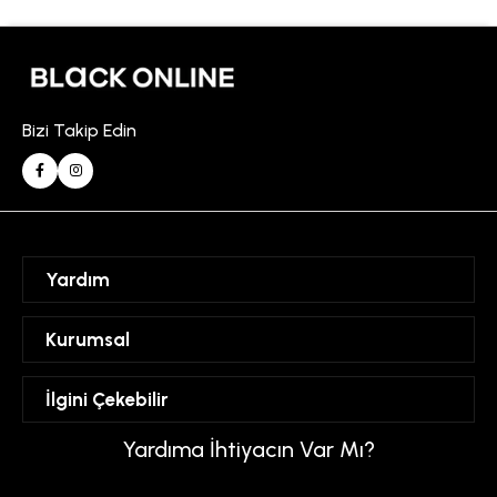
Bizi Takip Edin
Yardım
Sipariş Takibi
Kurumsal
Hesabım
Mesafeli Satış Sözleşmesi
İlgini Çekebilir
Favorilerim
Üyelik Sözleşmesi
Sepetim
Kadın
Yardıma İhtiyacın Var Mı?
Gizlilik ve Güvenlik Politikası
Destek Taleplerim
Erkek