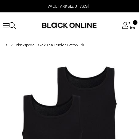
VADE FARKSIZ 3 TAKSİT
Blackspade Erkek Ten Tender Cotton Erkek Atlet 2'li Paket 9678