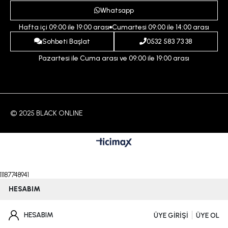
Ödeme ve Teslimat Koşulları
Yardım
Whatsapp
Çocuk
İptal ve İade Koşulları
Hafta içi 09:00 ile 19:00 arası
Cumartesi 09:00 ile 14:00 arası
İndirim
İletişim
Sohbeti Başlat
0532 583 73 38
Pazartesi ile Cuma arası ve 09:00 ile 19:00 arası
© 2025 BLACK ONLINE
11187748941
HESABIM
HESABIM
ÜYE GİRİŞİ
ÜYE OL