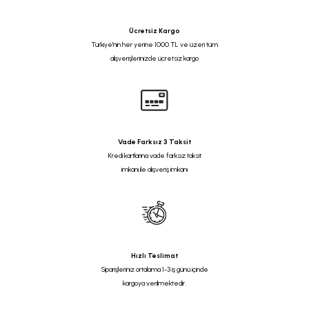
Ücretsiz Kargo
Türkiye'nin her yerine 1000 TL ve üzeri tüm
alışverişlerinizde ücretsiz kargo
Vade Farksız 3 Taksit
Kredi kartlarına vade farksız taksit
imkanı ile alışveriş imkanı
Hızlı Teslimat
Siparişleriniz ortalama 1-3 iş günü içinde
kargoya verilmektedir.