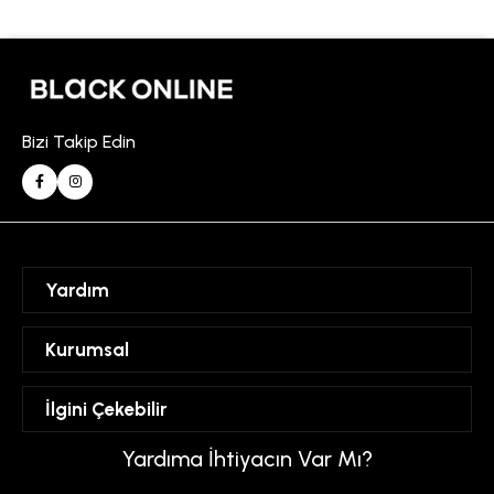
Bizi Takip Edin
Yardım
Sipariş Takibi
Kurumsal
Hesabım
Mesafeli Satış Sözleşmesi
İlgini Çekebilir
Favorilerim
Üyelik Sözleşmesi
Sepetim
Kadın
Yardıma İhtiyacın Var Mı?
Gizlilik ve Güvenlik Politikası
Destek Taleplerim
Erkek