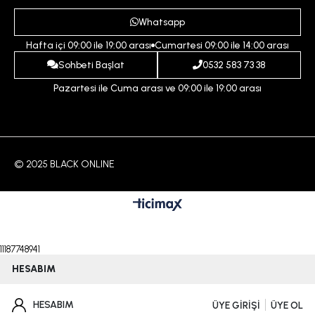
Ödeme ve Teslimat Koşulları
Yardım
Whatsapp
Çocuk
İptal ve İade Koşulları
Hafta içi 09:00 ile 19:00 arası
Cumartesi 09:00 ile 14:00 arası
İndirim
İletişim
Sohbeti Başlat
0532 583 73 38
Pazartesi ile Cuma arası ve 09:00 ile 19:00 arası
© 2025 BLACK ONLINE
11187748941
HESABIM
HESABIM
ÜYE GİRİŞİ
ÜYE OL