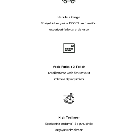
Ücretsiz Kargo
Türkiye'nin her yerine 1000 TL ve üzeri tüm
alışverişlerinizde ücretsiz kargo
Vade Farksız 3 Taksit
Kredi kartlarına vade farksız taksit
imkanı ile alışveriş imkanı
Hızlı Teslimat
Siparişleriniz ortalama 1-3 iş günü içinde
kargoya verilmektedir.