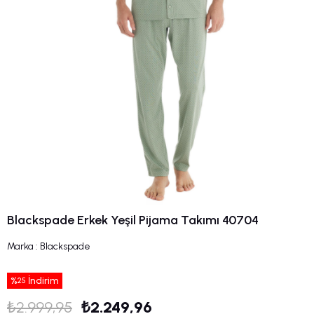
Blackspade Erkek Yeşil Pijama Takımı 40704
Marka
:
Blackspade
%
İndirim
25
₺2.999,95
₺2.249,96