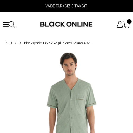
VADE FARKSIZ 3 TAKSİT
Blackspade Erkek Yeşil Pijama Takımı 40704