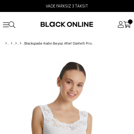
VADE FARKSIZ 3 TAKSİT
Blackspade Kadın Beyaz Atlet Dantelli Private 1957