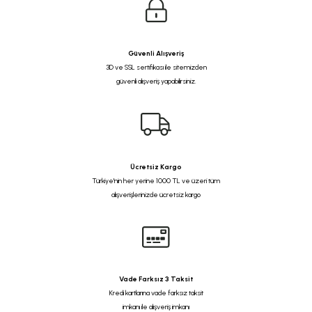
Güvenli Alışveriş
3D ve SSL sertifikası ile sitemizden
güvenli alışveriş yapabilirsiniz.
Ücretsiz Kargo
Türkiye'nin her yerine 1000 TL ve üzeri tüm
alışverişlerinizde ücretsiz kargo
Vade Farksız 3 Taksit
Kredi kartlarına vade farksız taksit
imkanı ile alışveriş imkanı