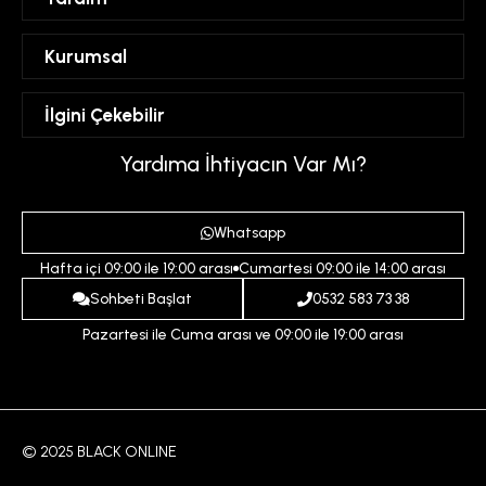
Sipariş Takibi
Kurumsal
Hesabım
Mesafeli Satış Sözleşmesi
İlgini Çekebilir
Favorilerim
Üyelik Sözleşmesi
Sepetim
Kadın
Yardıma İhtiyacın Var Mı?
Gizlilik ve Güvenlik Politikası
Destek Taleplerim
Erkek
Ödeme ve Teslimat Koşulları
Yardım
Whatsapp
Çocuk
İptal ve İade Koşulları
Hafta içi 09:00 ile 19:00 arası
Cumartesi 09:00 ile 14:00 arası
İndirim
İletişim
Sohbeti Başlat
0532 583 73 38
Pazartesi ile Cuma arası ve 09:00 ile 19:00 arası
© 2025 BLACK ONLINE