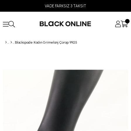
VADE FARKSIZ 3 TAKSİT
Blackspade Kadın Grimelanj Çorap 9925