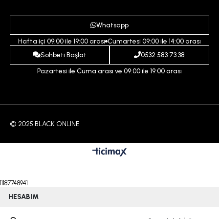
Gizlilik ve Güvenlik Politikası
Destek Taleplerim
Erkek
Ödeme ve Teslimat Koşulları
Yardım
Whatsapp
Çocuk
İptal ve İade Koşulları
Hafta içi 09:00 ile 19:00 arası
Cumartesi 09:00 ile 14:00 arası
İndirim
İletişim
Sohbeti Başlat
0532 583 73 38
Pazartesi ile Cuma arası ve 09:00 ile 19:00 arası
© 2025 BLACK ONLINE
11187748941
HESABIM