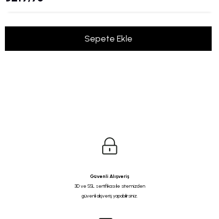
Güvenli Alışveriş
3D ve SSL sertifikası ile sitemizden
güvenli alışveriş yapabilirsiniz.