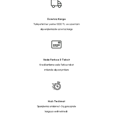
Ücretsiz Kargo
Türkiye'nin her yerine 1000 TL ve üzeri tüm
alışverişlerinizde ücretsiz kargo
Vade Farksız 3 Taksit
Kredi kartlarına vade farksız taksit
imkanı ile alışveriş imkanı
Hızlı Teslimat
Siparişleriniz ortalama 1-3 iş günü içinde
kargoya verilmektedir.