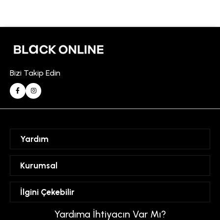
Bizi Takip Edin
Yardım
Sipariş Takibi
Kurumsal
Hesabım
Mesafeli Satış Sözleşmesi
İlgini Çekebilir
Favorilerim
Üyelik Sözleşmesi
Sepetim
Kadın
Yardıma İhtiyacın Var Mı?