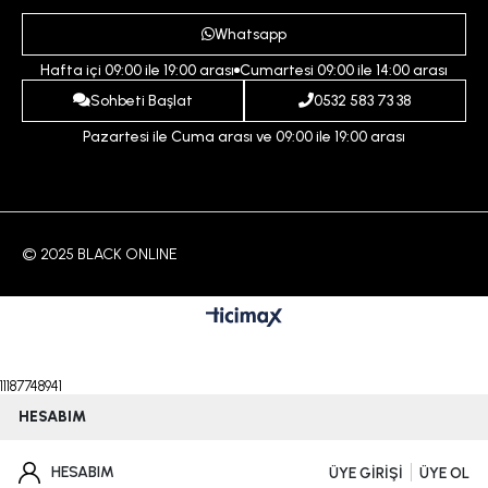
Ödeme ve Teslimat Koşulları
Yardım
Whatsapp
Çocuk
İptal ve İade Koşulları
Hafta içi 09:00 ile 19:00 arası
Cumartesi 09:00 ile 14:00 arası
İndirim
İletişim
Sohbeti Başlat
0532 583 73 38
Pazartesi ile Cuma arası ve 09:00 ile 19:00 arası
© 2025 BLACK ONLINE
11187748941
HESABIM
HESABIM
ÜYE GİRİŞİ
ÜYE OL