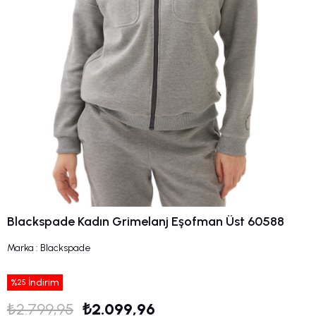
Blackspade Kadın Grimelanj Eşofman Üst 60588
Marka
:
Blackspade
%
İndirim
25
₺2.799,95
₺2.099,96