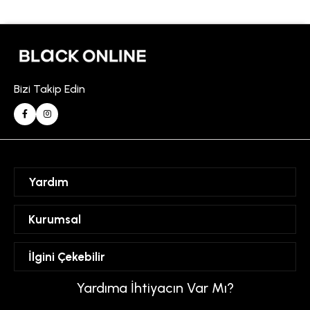
Bizi Takip Edin
Yardım
Sipariş Takibi
Kurumsal
Hesabım
Mesafeli Satış Sözleşmesi
İlgini Çekebilir
Favorilerim
Üyelik Sözleşmesi
Sepetim
Kadın
Yardıma İhtiyacın Var Mı?
Gizlilik ve Güvenlik Politikası
Destek Taleplerim
Erkek