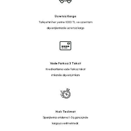
Ücretsiz Kargo
Türkiye'nin her yerine 1000 TL ve üzeri tüm
alışverişlerinizde ücretsiz kargo
Vade Farksız 3 Taksit
Kredi kartlarına vade farksız taksit
imkanı ile alışveriş imkanı
Hızlı Teslimat
Siparişleriniz ortalama 1-3 iş günü içinde
kargoya verilmektedir.