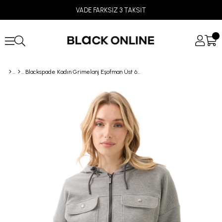
VADE FARKSIZ 3 TAKSİT
Blackspade Kadın Grimelanj Eşofman Üst 60588