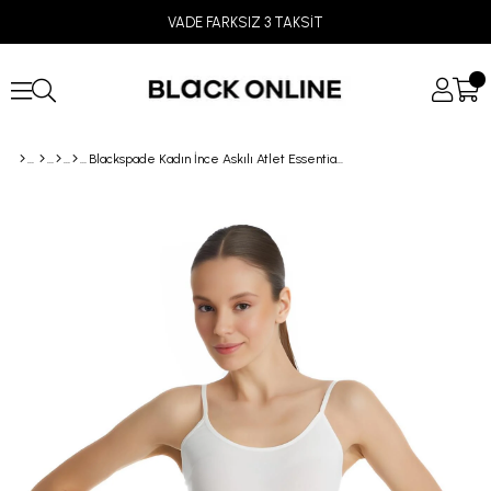
VADE FARKSIZ 3 TAKSİT
Blackspade Kadın İnce Askılı Atlet Essential 1951