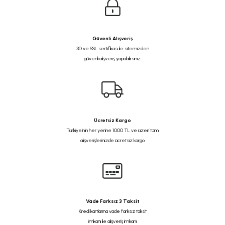
Güvenli Alışveriş
3D ve SSL sertifikası ile sitemizden
güvenli alışveriş yapabilirsiniz.
Ücretsiz Kargo
Türkiye'nin her yerine 1000 TL ve üzeri tüm
alışverişlerinizde ücretsiz kargo
Vade Farksız 3 Taksit
Kredi kartlarına vade farksız taksit
imkanı ile alışveriş imkanı