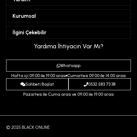
Sipariş Takibi
Kurumsal
Hesabım
Mesafeli Satış Sözleşmesi
İlgini Çekebilir
Favorilerim
Üyelik Sözleşmesi
Sepetim
Kadın
Yardıma İhtiyacın Var Mı?
Gizlilik ve Güvenlik Politikası
Destek Taleplerim
Erkek
Ödeme ve Teslimat Koşulları
Yardım
Whatsapp
Çocuk
İptal ve İade Koşulları
Hafta içi 09:00 ile 19:00 arası
Cumartesi 09:00 ile 14:00 arası
İndirim
İletişim
Sohbeti Başlat
0532 583 73 38
Pazartesi ile Cuma arası ve 09:00 ile 19:00 arası
© 2025 BLACK ONLINE