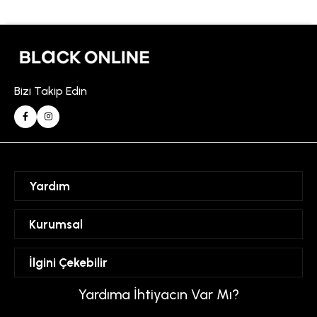
Bizi Takip Edin
Yardım
Sipariş Takibi
Kurumsal
Hesabım
Mesafeli Satış Sözleşmesi
İlgini Çekebilir
Favorilerim
Üyelik Sözleşmesi
Sepetim
Kadın
Yardıma İhtiyacın Var Mı?
Gizlilik ve Güvenlik Politikası
Destek Taleplerim
Erkek