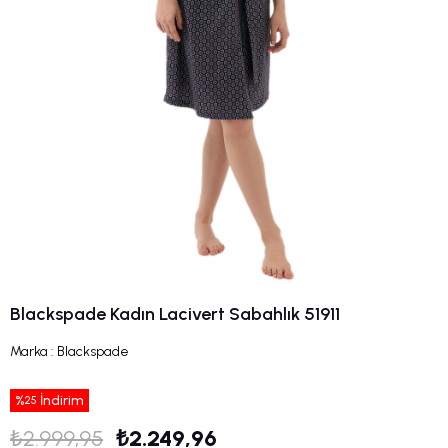
Blackspade Kadın Lacivert Sabahlık 51911
Marka
:
Blackspade
%
İndirim
25
₺2.999,95
₺2.249,96