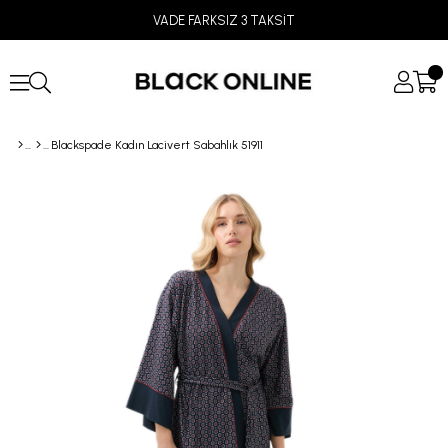
VADE FARKSIZ 3 TAKSİT
Blackspade Kadın Lacivert Sabahlık 51911