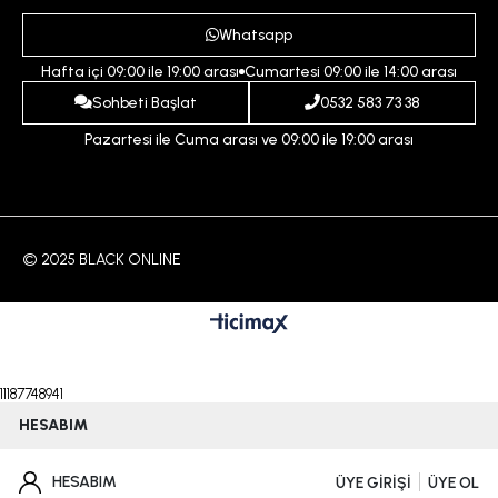
Ödeme ve Teslimat Koşulları
Yardım
Whatsapp
Çocuk
İptal ve İade Koşulları
Hafta içi 09:00 ile 19:00 arası
Cumartesi 09:00 ile 14:00 arası
İndirim
İletişim
Sohbeti Başlat
0532 583 73 38
Pazartesi ile Cuma arası ve 09:00 ile 19:00 arası
© 2025 BLACK ONLINE
11187748941
HESABIM
HESABIM
ÜYE GİRİŞİ
ÜYE OL