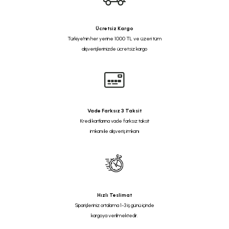
Ücretsiz Kargo
Türkiye'nin her yerine 1000 TL ve üzeri tüm
alışverişlerinizde ücretsiz kargo
Vade Farksız 3 Taksit
Kredi kartlarına vade farksız taksit
imkanı ile alışveriş imkanı
Hızlı Teslimat
Siparişleriniz ortalama 1-3 iş günü içinde
kargoya verilmektedir.