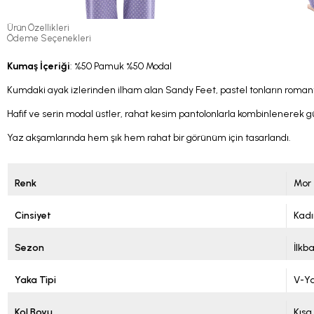
Ürün Özellikleri
Ödeme Seçenekleri
Kumaş İçeriği
: %50 Pamuk %50 Modal
Kumdaki ayak izlerinden ilham alan Sandy Feet, pastel tonların romantik
Hafif ve serin modal üstler, rahat kesim pantolonlarla kombinlenerek gün
Yaz akşamlarında hem şık hem rahat bir görünüm için tasarlandı.
Renk
Mor
Cinsiyet
Kadı
Sezon
İlkb
Yaka Tipi
V-Y
Kol Boyu
Kısa 