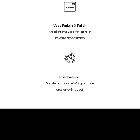
Vade Farksız 3 Taksit
Kredi kartlarına vade farksız taksit
imkanı ile alışveriş imkanı
Hızlı Teslimat
Siparişleriniz ortalama 1-3 iş günü içinde
kargoya verilmektedir.