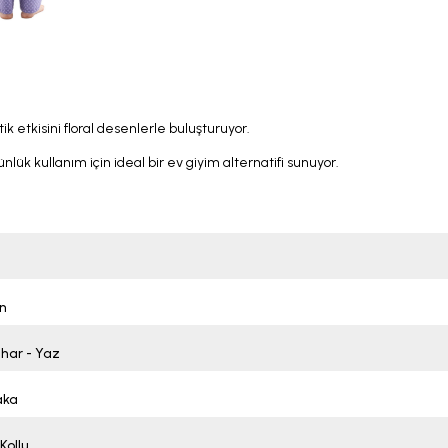
 etkisini floral desenlerle buluşturuyor.
lük kullanım için ideal bir ev giyim alternatifi sunuyor.
n
ahar - Yaz
aka
Kollu