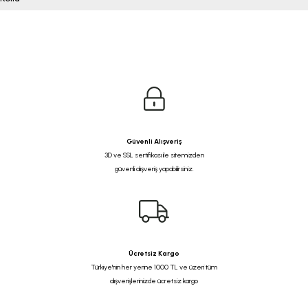
Güvenli Alışveriş
3D ve SSL sertifikası ile sitemizden
güvenli alışveriş yapabilirsiniz.
Ücretsiz Kargo
Türkiye'nin her yerine 1000 TL ve üzeri tüm
alışverişlerinizde ücretsiz kargo