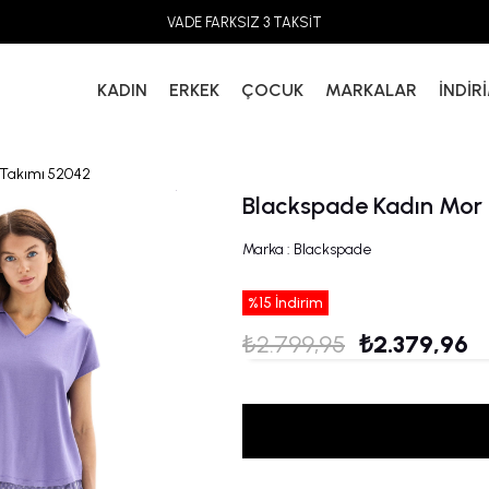
VADE FARKSIZ 3 TAKSİT
KADIN
ERKEK
ÇOCUK
MARKALAR
İNDİR
 Takımı 52042
Blackspade Kadın Mor 
Marka
:
Blackspade
%
15
İndirim
₺2.799,95
₺2.379,96