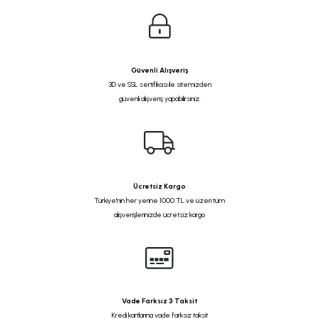
Güvenli Alışveriş
3D ve SSL sertifikası ile sitemizden
güvenli alışveriş yapabilirsiniz.
Ücretsiz Kargo
Türkiye'nin her yerine 1000 TL ve üzeri tüm
alışverişlerinizde ücretsiz kargo
Vade Farksız 3 Taksit
Kredi kartlarına vade farksız taksit