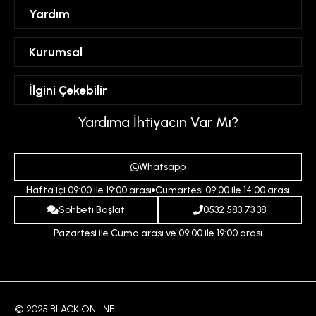
Yardım
Sipariş Takibi
Kurumsal
Hesabım
Mesafeli Satış Sözleşmesi
İlgini Çekebilir
Favorilerim
Üyelik Sözleşmesi
Sepetim
Kadın
Yardıma İhtiyacın Var Mı?
Gizlilik ve Güvenlik Politikası
Destek Taleplerim
Erkek
Ödeme ve Teslimat Koşulları
Yardım
Whatsapp
Çocuk
İptal ve İade Koşulları
Hafta içi 09:00 ile 19:00 arası
Cumartesi 09:00 ile 14:00 arası
İndirim
İletişim
Sohbeti Başlat
0532 583 73 38
Pazartesi ile Cuma arası ve 09:00 ile 19:00 arası
© 2025 BLACK ONLINE