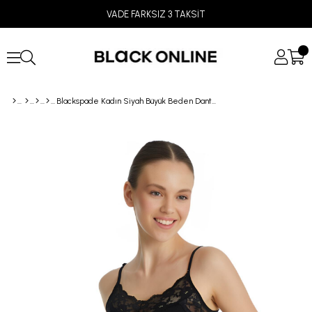
VADE FARKSIZ 3 TAKSİT
Blackspade Kadın Siyah Büyük Beden Dantelli Slip Külot 1311