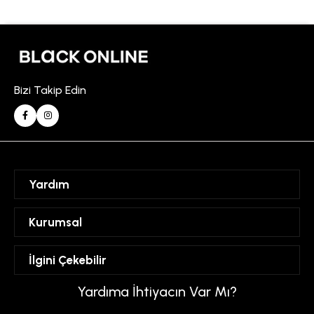
Bizi Takip Edin
Yardım
Sipariş Takibi
Kurumsal
Hesabım
Mesafeli Satış Sözleşmesi
İlgini Çekebilir
Favorilerim
Üyelik Sözleşmesi
Sepetim
Kadın
Yardıma İhtiyacın Var Mı?
Gizlilik ve Güvenlik Politikası
Destek Taleplerim
Erkek