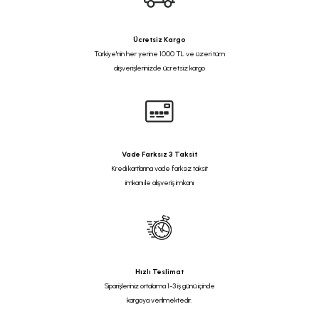
Ücretsiz Kargo
Türkiye'nin her yerine 1000 TL ve üzeri tüm
alışverişlerinizde ücretsiz kargo
Vade Farksız 3 Taksit
Kredi kartlarına vade farksız taksit
imkanı ile alışveriş imkanı
Hızlı Teslimat
Siparişleriniz ortalama 1-3 iş günü içinde
kargoya verilmektedir.