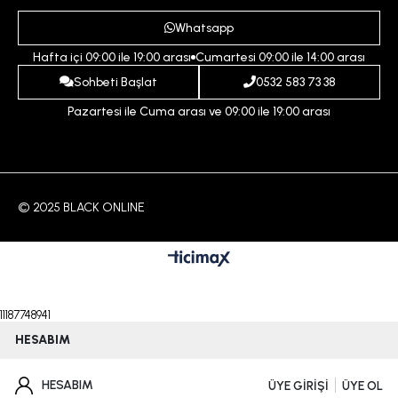
Ödeme ve Teslimat Koşulları
Yardım
Whatsapp
Çocuk
İptal ve İade Koşulları
Hafta içi 09:00 ile 19:00 arası
Cumartesi 09:00 ile 14:00 arası
İndirim
İletişim
Sohbeti Başlat
0532 583 73 38
Pazartesi ile Cuma arası ve 09:00 ile 19:00 arası
© 2025 BLACK ONLINE
11187748941
HESABIM
HESABIM
ÜYE GİRİŞİ
ÜYE OL