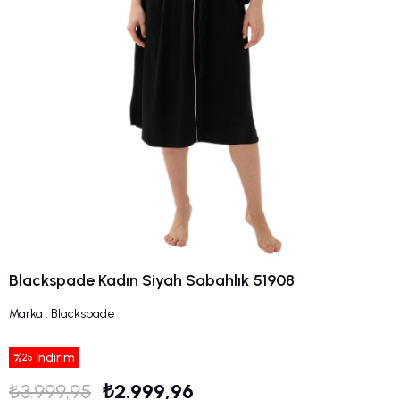
Blackspade Kadın Siyah Sabahlık 51908
Marka
:
Blackspade
%
İndirim
25
₺3.999,95
₺2.999,96