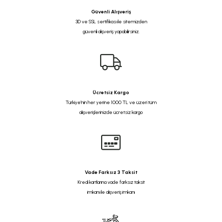
Güvenli Alışveriş
3D ve SSL sertifikası ile sitemizden
güvenli alışveriş yapabilirsiniz.
Ücretsiz Kargo
Türkiye'nin her yerine 1000 TL ve üzeri tüm
alışverişlerinizde ücretsiz kargo
Vade Farksız 3 Taksit
Kredi kartlarına vade farksız taksit
imkanı ile alışveriş imkanı