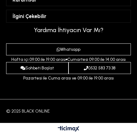
Hesabım
Mesafeli Satış Sözleşmesi
İlgini Çekebilir
Favorilerim
Üyelik Sözleşmesi
Sepetim
Kadın
Yardıma İhtiyacın Var Mı?
Gizlilik ve Güvenlik Politikası
Destek Taleplerim
Erkek
Ödeme ve Teslimat Koşulları
Yardım
Whatsapp
Çocuk
İptal ve İade Koşulları
Hafta içi 09:00 ile 19:00 arası
Cumartesi 09:00 ile 14:00 arası
İndirim
İletişim
Sohbeti Başlat
0532 583 73 38
Pazartesi ile Cuma arası ve 09:00 ile 19:00 arası
© 2025 BLACK ONLINE