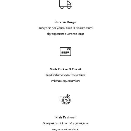
Ücretsiz Kargo
Türkiye'nin her yerine 1000 TL ve üzeri tüm
alışverişlerinizde ücretsiz kargo
Vade Farksız 3 Taksit
Kredi kartlarına vade farksız taksit
imkanı ile alışveriş imkanı
Hızlı Teslimat
Siparişleriniz ortalama 1-3 iş günü içinde
kargoya verilmektedir.