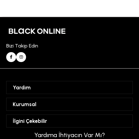
Bizi Takip Edin
Yardım
Sipariş Takibi
Kurumsal
Hesabım
Mesafeli Satış Sözleşmesi
İlgini Çekebilir
Favorilerim
Üyelik Sözleşmesi
Sepetim
Kadın
Yardıma İhtiyacın Var Mı?
Gizlilik ve Güvenlik Politikası