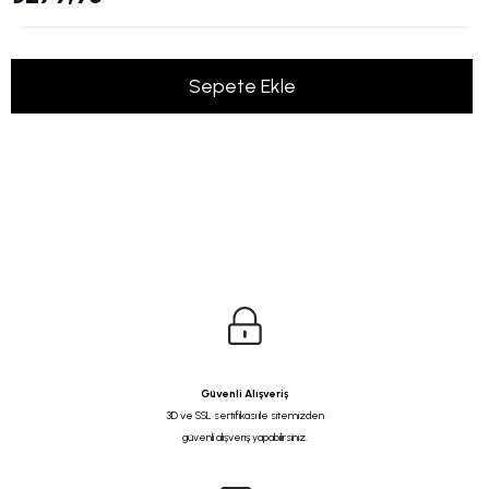
Güvenli Alışveriş
3D ve SSL sertifikası ile sitemizden
güvenli alışveriş yapabilirsiniz.