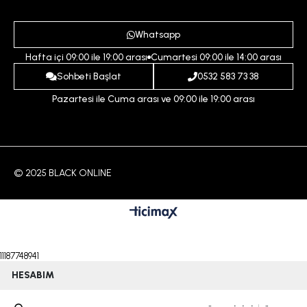
Destek Taleplerim
Erkek
Ödeme ve Teslimat Koşulları
Yardım
Whatsapp
Çocuk
İptal ve İade Koşulları
Hafta içi 09:00 ile 19:00 arası
Cumartesi 09:00 ile 14:00 arası
İndirim
İletişim
Sohbeti Başlat
0532 583 73 38
Pazartesi ile Cuma arası ve 09:00 ile 19:00 arası
© 2025 BLACK ONLINE
11187748941
HESABIM