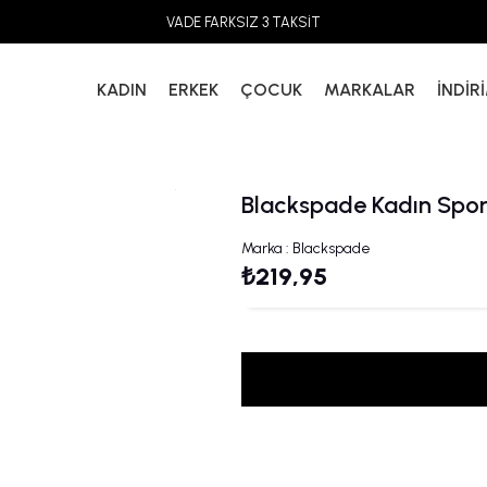
VADE FARKSIZ 3 TAKSİT
KADIN
ERKEK
ÇOCUK
MARKALAR
İNDİR
Blackspade Kadın Spo
Marka
:
Blackspade
₺219,95