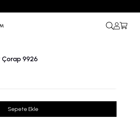
İM
r Çorap 9926