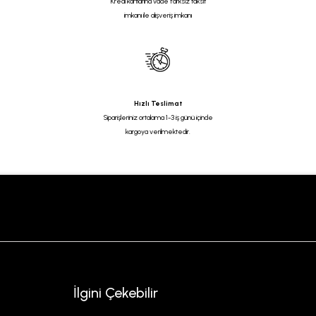
Kredi kartlarına vade farksız taksit
imkanı ile alışveriş imkanı
Hızlı Teslimat
Siparişleriniz ortalama 1-3 iş günü içinde
kargoya verilmektedir.
İlgini Çekebilir