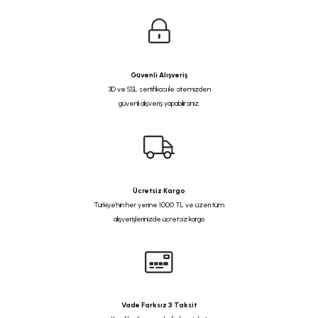
Güvenli Alışveriş
3D ve SSL sertifikası ile sitemizden
güvenli alışveriş yapabilirsiniz.
Ücretsiz Kargo
Türkiye'nin her yerine 1000 TL ve üzeri tüm
alışverişlerinizde ücretsiz kargo
Vade Farksız 3 Taksit