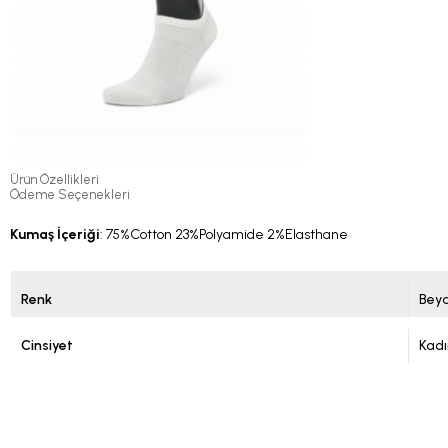
Ürün Özellikleri
Ödeme Seçenekleri
Kumaş İçeriği
: 75%Cotton 23%Polyamide 2%Elasthane
Renk
Bey
Cinsiyet
Kadı