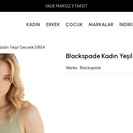
VADE FARKSIZ 3 TAKSİT
KADIN
ERKEK
ÇOCUK
MARKALAR
İNDİR
adın Yeşil Gecelik 51854
Blackspade Kadın Yeşil
Marka
:
Blackspade