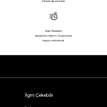
imkanı ile alışveriş imkanı
Hızlı Teslimat
Siparişleriniz ortalama 1-3 iş günü içinde
kargoya verilmektedir.
İlgini Çekebilir