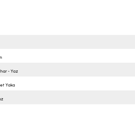
n
ahar - Yaz
klet Yaka
uz