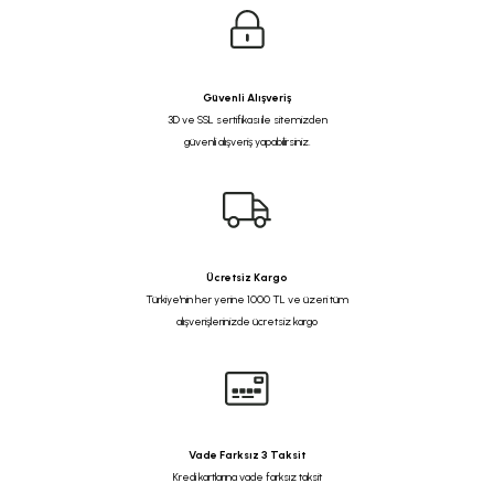
Güvenli Alışveriş
3D ve SSL sertifikası ile sitemizden
güvenli alışveriş yapabilirsiniz.
Ücretsiz Kargo
Türkiye'nin her yerine 1000 TL ve üzeri tüm
alışverişlerinizde ücretsiz kargo
Vade Farksız 3 Taksit
Kredi kartlarına vade farksız taksit