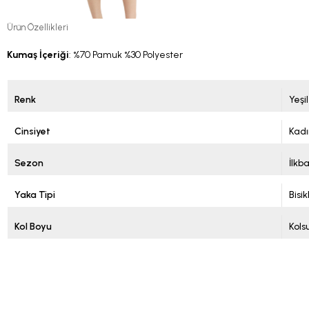
Ürün Özellikleri
Kumaş İçeriği
: %70 Pamuk %30 Polyester
Renk
Yeşil
Cinsiyet
Kadı
Sezon
İlkb
Yaka Tipi
Bisi
Kol Boyu
Kols