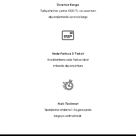
Ücretsiz Kargo
Türkiye'nin her yerine 1000 TL ve üzeri tüm
alışverişlerinizde ücretsiz kargo
Vade Farksız 3 Taksit
Kredi kartlarına vade farksız taksit
imkanı ile alışveriş imkanı
Hızlı Teslimat
Siparişleriniz ortalama 1-3 iş günü içinde
kargoya verilmektedir.