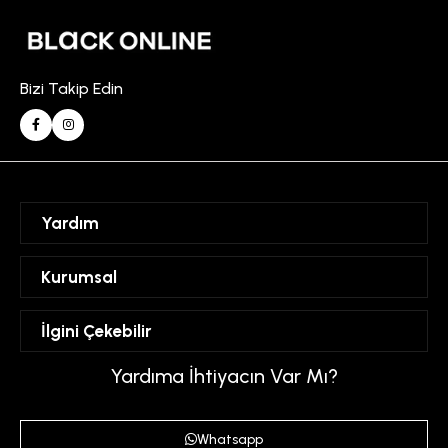
Bizi Takip Edin
Yardım
Sipariş Takibi
Kurumsal
Hesabım
Mesafeli Satış Sözleşmesi
İlgini Çekebilir
Favorilerim
Üyelik Sözleşmesi
Sepetim
Kadın
Yardıma İhtiyacın Var Mı?
Gizlilik ve Güvenlik Politikası
Destek Taleplerim
Erkek
Ödeme ve Teslimat Koşulları
Yardım
Whatsapp
Çocuk