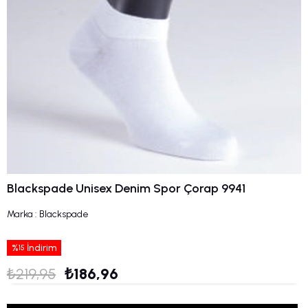
Blackspade Unisex Denim Spor Çorap 9941
Marka
:
Blackspade
%
İndirim
15
₺219,95
₺186,96