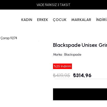
VADE FARKSIZ 3 TAKSİT
KADIN
ERKEK
ÇOCUK
MARKALAR
İNDİR
 Çorap 9274
Blackspade Unisex Gri
Marka
:
Blackspade
%
25
İndirim
₺419,95
₺314,96