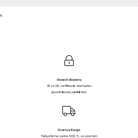
n
Güvenli Alışveriş
3D ve SSL sertifikası ile sitemizden
güvenli alışveriş yapabilirsiniz.
Ücretsiz Kargo
Türkiye'nin her yerine 1000 TL ve üzeri tüm