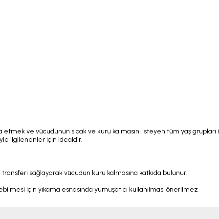
za etmek ve vücudunun sıcak ve kuru kalmasını isteyen tüm yaş grupları i
yle ilgilenenler için idealdir.
m transferi sağlayarak vücudun kuru kalmasına katkıda bulunur.
rebilmesi için yıkama esnasında yumuşatıcı kullanılması önerilmez