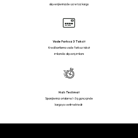
alışverişlerinizde ücretsiz kargo
Vade Farksız 3 Taksit
Kredi kartlarına vade farksız taksit
imkanı ile alışveriş imkanı
Hızlı Teslimat
Siparişleriniz ortalama 1-3 iş günü içinde
kargoya verilmektedir.