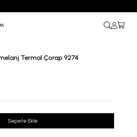
İM
melanj Termal Çorap 9274