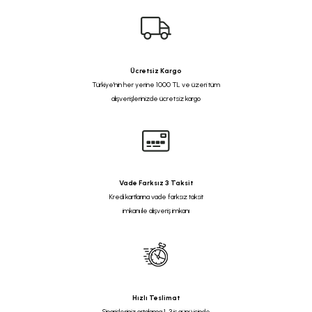
Ücretsiz Kargo
Türkiye'nin her yerine 1000 TL ve üzeri tüm
alışverişlerinizde ücretsiz kargo
Vade Farksız 3 Taksit
Kredi kartlarına vade farksız taksit
imkanı ile alışveriş imkanı
Hızlı Teslimat
Siparişleriniz ortalama 1-3 iş günü içinde