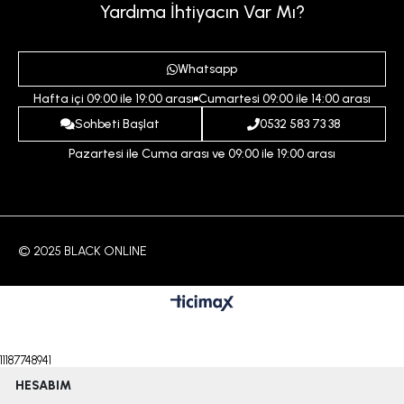
Sepetim
Kadın
Yardıma İhtiyacın Var Mı?
Gizlilik ve Güvenlik Politikası
Destek Taleplerim
Erkek
Ödeme ve Teslimat Koşulları
Yardım
Whatsapp
Çocuk
İptal ve İade Koşulları
Hafta içi 09:00 ile 19:00 arası
Cumartesi 09:00 ile 14:00 arası
İndirim
İletişim
Sohbeti Başlat
0532 583 73 38
Pazartesi ile Cuma arası ve 09:00 ile 19:00 arası
© 2025 BLACK ONLINE
11187748941
HESABIM