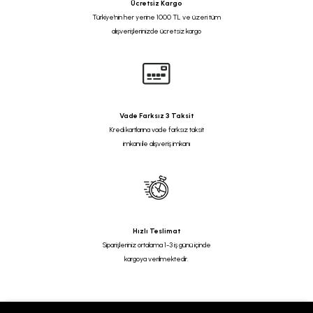
Ücretsiz Kargo
Türkiye'nin her yerine 1000 TL ve üzeri tüm
alışverişlerinizde ücretsiz kargo
Vade Farksız 3 Taksit
Kredi kartlarına vade farksız taksit
imkanı ile alışveriş imkanı
Hızlı Teslimat
Siparişleriniz ortalama 1-3 iş günü içinde
kargoya verilmektedir.