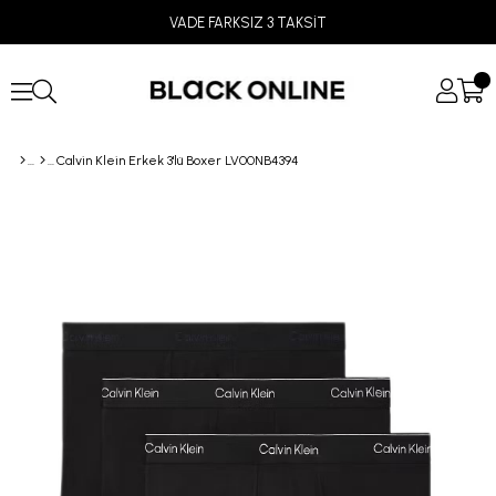
VADE FARKSIZ 3 TAKSİT
Calvin Klein Erkek 3'lü Boxer LV00NB4394