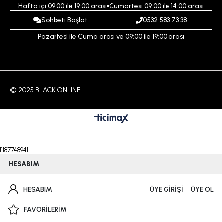
Hafta içi 09:00 ile 19:00 arası
Cumartesi 09:00 ile 14:00 arası
İndirim
İletişim
Sohbeti Başlat
0532 583 73 38
Pazartesi ile Cuma arası ve 09:00 ile 19:00 arası
© 2025 BLACK ONLINE
11187748941
HESABIM
HESABIM
ÜYE GİRİŞİ
ÜYE OL
FAVORİLERİM