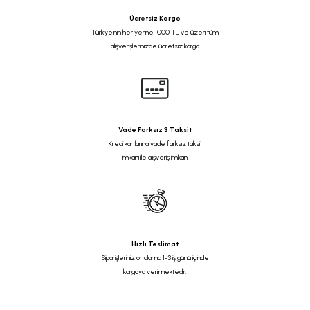
Ücretsiz Kargo
Türkiye'nin her yerine 1000 TL ve üzeri tüm
alışverişlerinizde ücretsiz kargo
Vade Farksız 3 Taksit
Kredi kartlarına vade farksız taksit
imkanı ile alışveriş imkanı
Hızlı Teslimat
Siparişleriniz ortalama 1-3 iş günü içinde
kargoya verilmektedir.