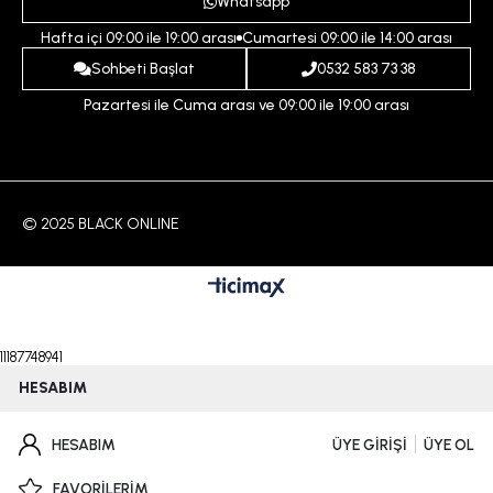
Yardım
Whatsapp
Çocuk
İptal ve İade Koşulları
Hafta içi 09:00 ile 19:00 arası
Cumartesi 09:00 ile 14:00 arası
İndirim
İletişim
Sohbeti Başlat
0532 583 73 38
Pazartesi ile Cuma arası ve 09:00 ile 19:00 arası
© 2025 BLACK ONLINE
11187748941
HESABIM
HESABIM
ÜYE GİRİŞİ
ÜYE OL
FAVORİLERİM