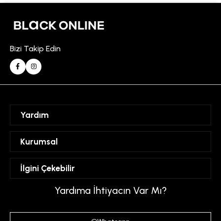
Bizi Takip Edin
Yardım
Sipariş Takibi
Kurumsal
Hesabım
Mesafeli Satış Sözleşmesi
İlgini Çekebilir
Favorilerim
Üyelik Sözleşmesi
Sepetim
Kadın
Yardıma İhtiyacın Var Mı?
Gizlilik ve Güvenlik Politikası
Destek Taleplerim
Erkek
Ödeme ve Teslimat Koşulları