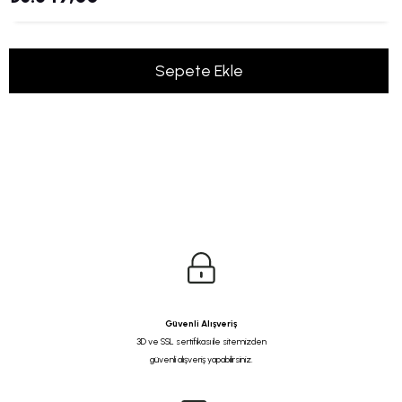
Güvenli Alışveriş
3D ve SSL sertifikası ile sitemizden
güvenli alışveriş yapabilirsiniz.