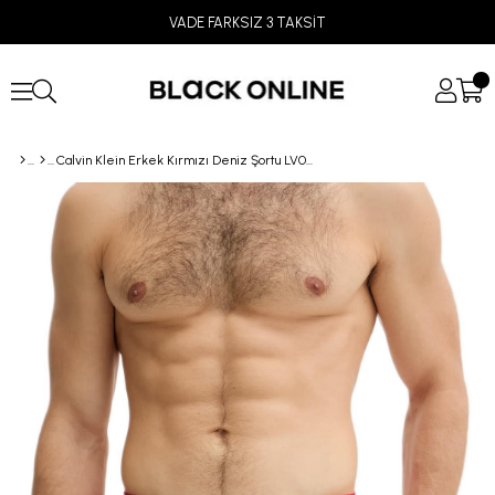
VADE FARKSIZ 3 TAKSİT
Calvin Klein Erkek Kırmızı Deniz Şortu LV00N61023