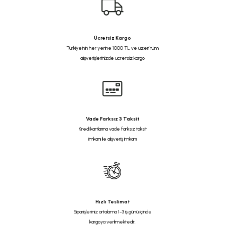
Ücretsiz Kargo
Türkiye'nin her yerine 1000 TL ve üzeri tüm
alışverişlerinizde ücretsiz kargo
Vade Farksız 3 Taksit
Kredi kartlarına vade farksız taksit
imkanı ile alışveriş imkanı
Hızlı Teslimat
Siparişleriniz ortalama 1-3 iş günü içinde
kargoya verilmektedir.