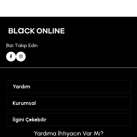
Bizi Takip Edin
Yardım
Sipariş Takibi
Kurumsal
Hesabım
Mesafeli Satış Sözleşmesi
İlgini Çekebilir
Favorilerim
Üyelik Sözleşmesi
Sepetim
Kadın
Yardıma İhtiyacın Var Mı?