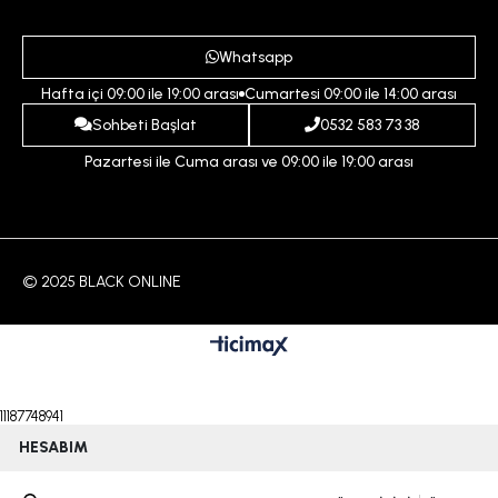
Gizlilik ve Güvenlik Politikası
Destek Taleplerim
Erkek
Ödeme ve Teslimat Koşulları
Yardım
Whatsapp
Çocuk
İptal ve İade Koşulları
Hafta içi 09:00 ile 19:00 arası
Cumartesi 09:00 ile 14:00 arası
İndirim
İletişim
Sohbeti Başlat
0532 583 73 38
Pazartesi ile Cuma arası ve 09:00 ile 19:00 arası
© 2025 BLACK ONLINE
11187748941
HESABIM