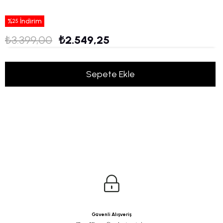
%
İndirim
25
₺3.399,00
₺2.549,25
Güvenli Alışveriş