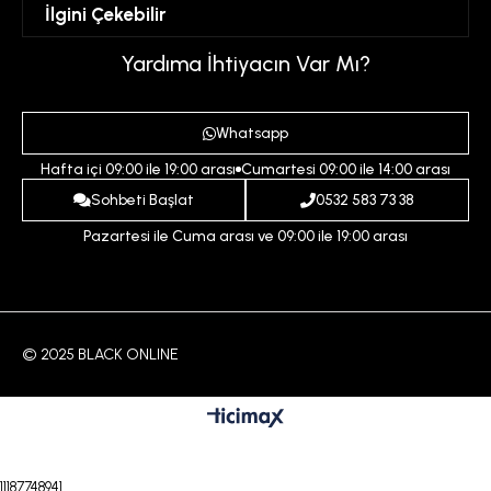
Mesafeli Satış Sözleşmesi
İlgini Çekebilir
Favorilerim
Üyelik Sözleşmesi
Sepetim
Kadın
Yardıma İhtiyacın Var Mı?
Gizlilik ve Güvenlik Politikası
Destek Taleplerim
Erkek
Ödeme ve Teslimat Koşulları
Yardım
Whatsapp
Çocuk
İptal ve İade Koşulları
Hafta içi 09:00 ile 19:00 arası
Cumartesi 09:00 ile 14:00 arası
İndirim
İletişim
Sohbeti Başlat
0532 583 73 38
Pazartesi ile Cuma arası ve 09:00 ile 19:00 arası
© 2025 BLACK ONLINE
11187748941