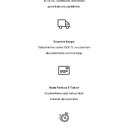
3D ve SSL sertifikası ile sitemizden
güvenli alışveriş yapabilirsiniz.
Ücretsiz Kargo
Türkiye'nin her yerine 1000 TL ve üzeri tüm
alışverişlerinizde ücretsiz kargo
Vade Farksız 3 Taksit
Kredi kartlarına vade farksız taksit
imkanı ile alışveriş imkanı