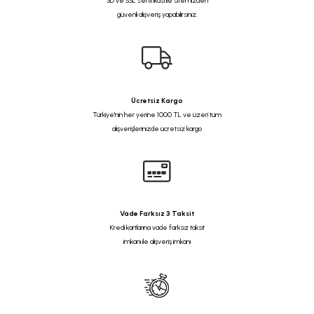
3D ve SSL sertifikası ile sitemizden
güvenli alışveriş yapabilirsiniz.
Ücretsiz Kargo
Türkiye'nin her yerine 1000 TL ve üzeri tüm
alışverişlerinizde ücretsiz kargo
Vade Farksız 3 Taksit
Kredi kartlarına vade farksız taksit
imkanı ile alışveriş imkanı