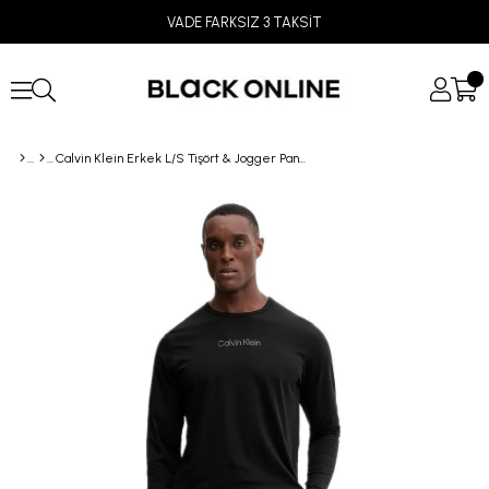
VADE FARKSIZ 3 TAKSİT
Calvin Klein Erkek L/S Tişört & Jogger Pantolon Pijama Takımı LV00NM2957