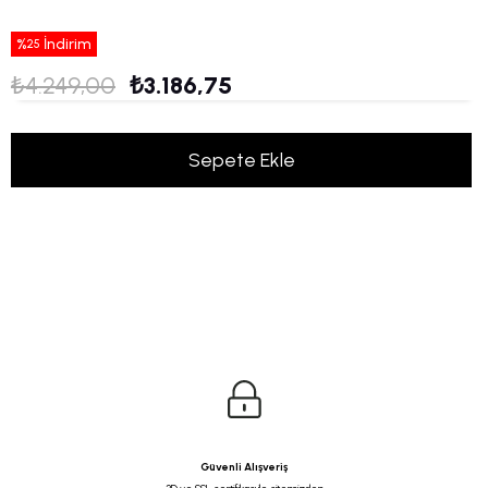
%
İndirim
25
₺4.249,00
₺3.186,75
Güvenli Alışveriş