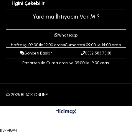
İlgini Çekebilir
Favorilerim
Üyelik Sözleşmesi
Sepetim
Kadın
Yardıma İhtiyacın Var Mı?
Gizlilik ve Güvenlik Politikası
Destek Taleplerim
Erkek
Ödeme ve Teslimat Koşulları
Yardım
Whatsapp
Çocuk
İptal ve İade Koşulları
Hafta içi 09:00 ile 19:00 arası
Cumartesi 09:00 ile 14:00 arası
İndirim
İletişim
Sohbeti Başlat
0532 583 73 38
Pazartesi ile Cuma arası ve 09:00 ile 19:00 arası
© 2025 BLACK ONLINE
11187748941