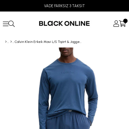
VADE FARKSIZ 3 TAKSİT
Calvin Klein Erkek Mavi L/S Tişört & Jogger Pantolon Pijama Takımı LV00NM2957