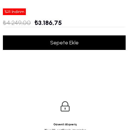
%
İndirim
25
₺4.249,00
₺3.186,75
Güvenli Alışveriş