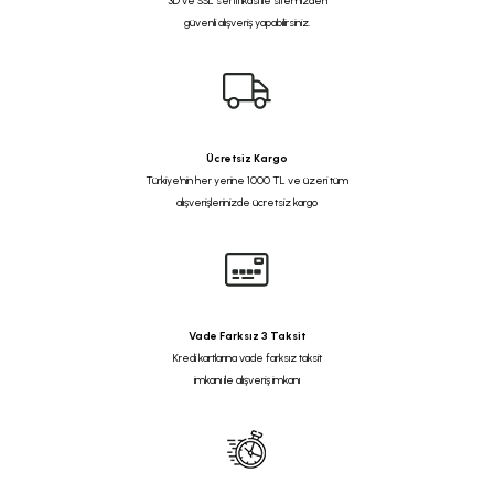
3D ve SSL sertifikası ile sitemizden
güvenli alışveriş yapabilirsiniz.
Ücretsiz Kargo
Türkiye'nin her yerine 1000 TL ve üzeri tüm
alışverişlerinizde ücretsiz kargo
Vade Farksız 3 Taksit
Kredi kartlarına vade farksız taksit
imkanı ile alışveriş imkanı