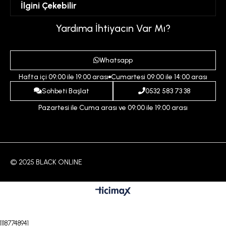
İlgini Çekebilir
Favorilerim
Üyelik Sözleşmesi
Sepetim
Kadın
Yardıma İhtiyacın Var Mı?
Gizlilik ve Güvenlik Politikası
Destek Taleplerim
Erkek
Ödeme ve Teslimat Koşulları
Yardım
Whatsapp
Çocuk
İptal ve İade Koşulları
Hafta içi 09:00 ile 19:00 arası
Cumartesi 09:00 ile 14:00 arası
İndirim
İletişim
Sohbeti Başlat
0532 583 73 38
Pazartesi ile Cuma arası ve 09:00 ile 19:00 arası
© 2025 BLACK ONLINE
11187748941