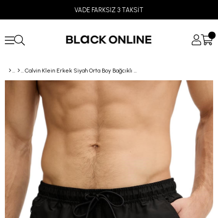
VADE FARKSIZ 3 TAKSİT
Calvin Klein Erkek Siyah Orta Boy Bağcıklı Deniz Şortu LV00N61047