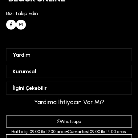
Bizi Takip Edin
Yardım
Sipariş Takibi
Kurumsal
Hesabım
Mesafeli Satış Sözleşmesi
İlgini Çekebilir
Favorilerim
Üyelik Sözleşmesi
Sepetim
Kadın
Yardıma İhtiyacın Var Mı?
Gizlilik ve Güvenlik Politikası
Destek Taleplerim
Erkek
Ödeme ve Teslimat Koşulları
Yardım
Whatsapp
Çocuk
İptal ve İade Koşulları
Hafta içi 09:00 ile 19:00 arası
Cumartesi 09:00 ile 14:00 arası
İndirim