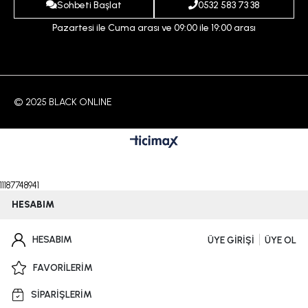
İletişim
Sohbeti Başlat
0532 583 73 38
Pazartesi ile Cuma arası ve 09:00 ile 19:00 arası
© 2025 BLACK ONLINE
11187748941
HESABIM
HESABIM
ÜYE GİRİŞİ
ÜYE OL
FAVORİLERİM
SİPARİŞLERİM