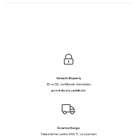
Güvenli Alışveriş
3D ve SSL sertifikası ile sitemizden
güvenli alışveriş yapabilirsiniz.
Ücretsiz Kargo
Türkiye'nin her yerine 1000 TL ve üzeri tüm