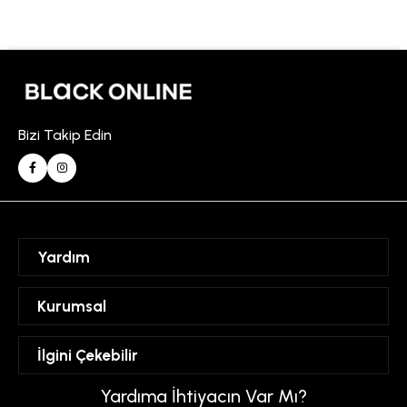
Bizi Takip Edin
Yardım
Sipariş Takibi
Kurumsal
Hesabım
Mesafeli Satış Sözleşmesi
İlgini Çekebilir
Favorilerim
Üyelik Sözleşmesi
Sepetim
Kadın
Yardıma İhtiyacın Var Mı?