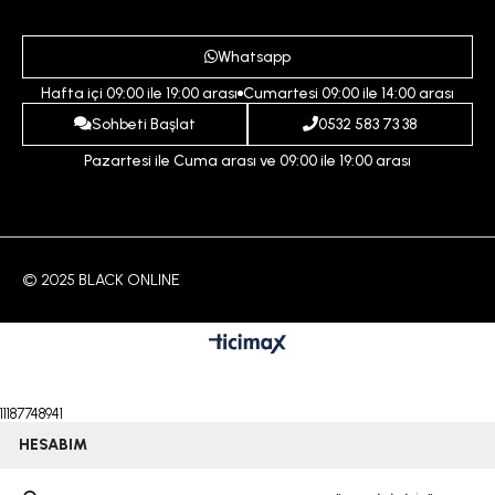
Gizlilik ve Güvenlik Politikası
Destek Taleplerim
Erkek
Ödeme ve Teslimat Koşulları
Yardım
Whatsapp
Çocuk
İptal ve İade Koşulları
Hafta içi 09:00 ile 19:00 arası
Cumartesi 09:00 ile 14:00 arası
İndirim
İletişim
Sohbeti Başlat
0532 583 73 38
Pazartesi ile Cuma arası ve 09:00 ile 19:00 arası
© 2025 BLACK ONLINE
11187748941
HESABIM