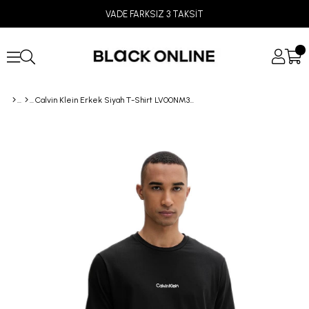
VADE FARKSIZ 3 TAKSİT
Calvin Klein Erkek Siyah T-Shirt LV00NM3021