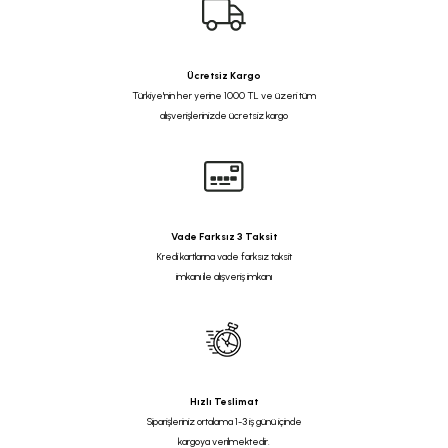
Ücretsiz Kargo
Türkiye'nin her yerine 1000 TL ve üzeri tüm
alışverişlerinizde ücretsiz kargo
Vade Farksız 3 Taksit
Kredi kartlarına vade farksız taksit
imkanı ile alışveriş imkanı
Hızlı Teslimat
Siparişleriniz ortalama 1-3 iş günü içinde
kargoya verilmektedir.