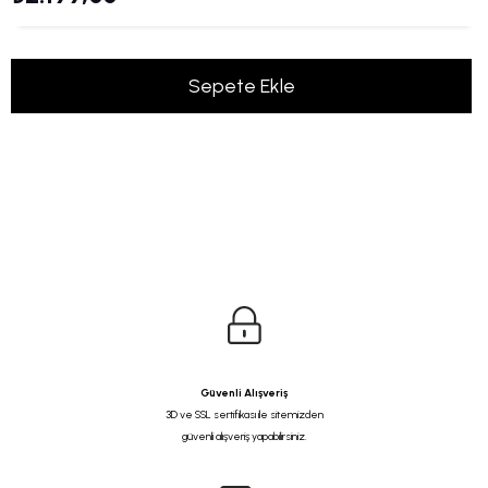
Güvenli Alışveriş
3D ve SSL sertifikası ile sitemizden
güvenli alışveriş yapabilirsiniz.