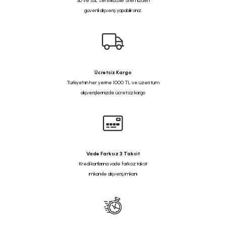
3D ve SSL sertifikası ile sitemizden
güvenli alışveriş yapabilirsiniz.
Ücretsiz Kargo
Türkiye'nin her yerine 1000 TL ve üzeri tüm
alışverişlerinizde ücretsiz kargo
Vade Farksız 3 Taksit
Kredi kartlarına vade farksız taksit
imkanı ile alışveriş imkanı