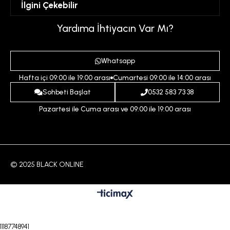
İlgini Çekebilir
Favorilerim
Üyelik Sözleşmesi
Sepetim
Kadın
Yardıma İhtiyacın Var Mı?
Gizlilik ve Güvenlik Politikası
Destek Taleplerim
Erkek
Ödeme ve Teslimat Koşulları
Yardım
Whatsapp
Çocuk
İptal ve İade Koşulları
Hafta içi 09:00 ile 19:00 arası
Cumartesi 09:00 ile 14:00 arası
İndirim
İletişim
Sohbeti Başlat
0532 583 73 38
Pazartesi ile Cuma arası ve 09:00 ile 19:00 arası
© 2025 BLACK ONLINE
11187748941