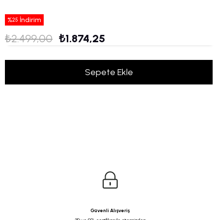
%
İndirim
25
₺2.499,00
₺1.874,25
Güvenli Alışveriş