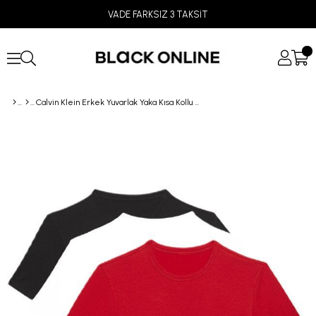
VADE FARKSIZ 3 TAKSİT
Calvin Klein Erkek Yuvarlak Yaka Kısa Kollu T-Shirt 3’lü Paket LV00NB4185