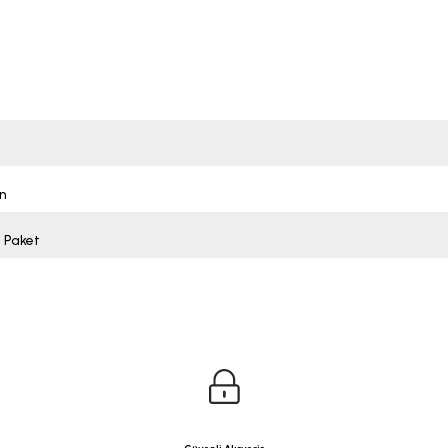
n
i Paket