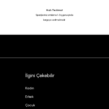
Hızlı Teslimat
Siparişleriniz ortalama 1-3 iş günü içinde
kargoya verilmektedir.
İlgini Çekebilir
Kadın
Erkek
Çocuk