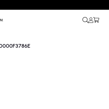
İM
a 0000F3786E