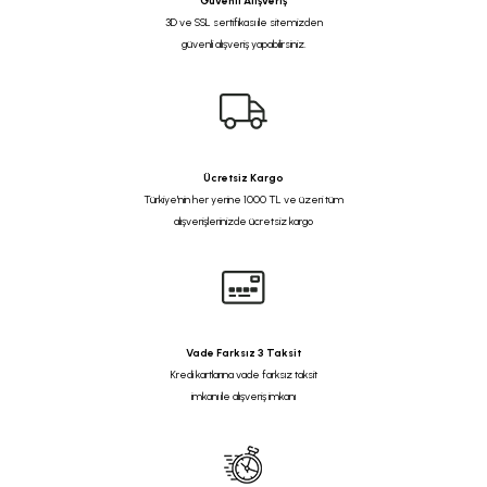
Güvenli Alışveriş
3D ve SSL sertifikası ile sitemizden
güvenli alışveriş yapabilirsiniz.
Ücretsiz Kargo
Türkiye'nin her yerine 1000 TL ve üzeri tüm
alışverişlerinizde ücretsiz kargo
Vade Farksız 3 Taksit
Kredi kartlarına vade farksız taksit
imkanı ile alışveriş imkanı