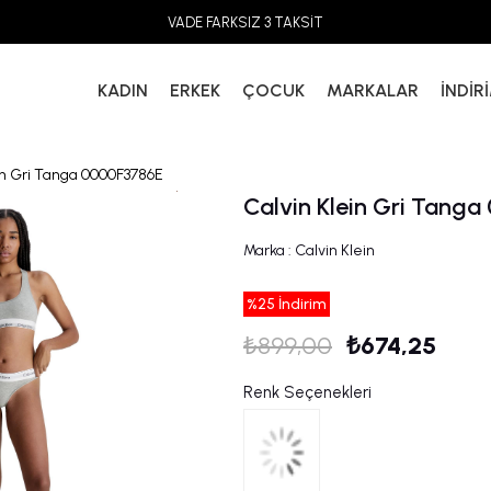
VADE FARKSIZ 3 TAKSİT
KADIN
ERKEK
ÇOCUK
MARKALAR
İNDİR
in Gri Tanga 0000F3786E
Calvin Klein Gri Tang
Marka
:
Calvin Klein
%
25
İndirim
₺899,00
₺674,25
Renk Seçenekleri