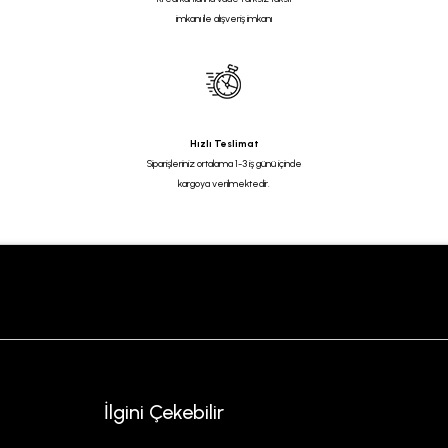
imkanı ile alışveriş imkanı
Hızlı Teslimat
Siparişleriniz ortalama 1-3 iş günü içinde
kargoya verilmektedir.
İlgini Çekebilir