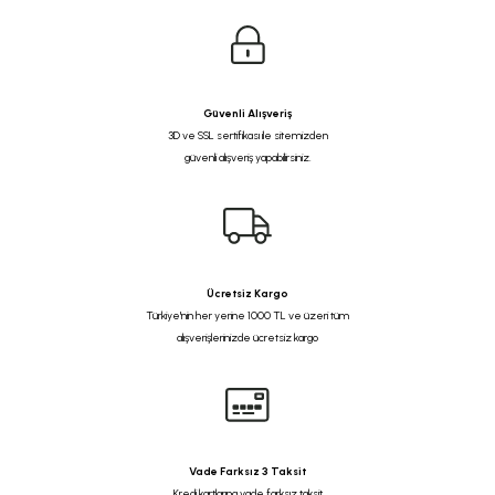
Güvenli Alışveriş
3D ve SSL sertifikası ile sitemizden
güvenli alışveriş yapabilirsiniz.
Ücretsiz Kargo
Türkiye'nin her yerine 1000 TL ve üzeri tüm
alışverişlerinizde ücretsiz kargo
Vade Farksız 3 Taksit
Kredi kartlarına vade farksız taksit