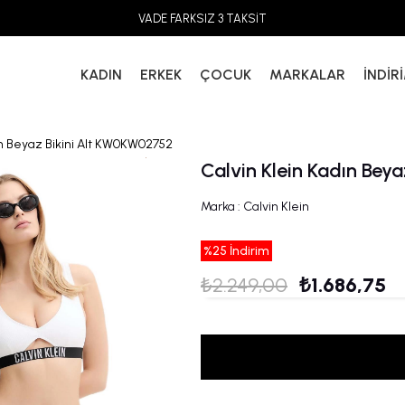
VADE FARKSIZ 3 TAKSİT
KADIN
ERKEK
ÇOCUK
MARKALAR
İNDİR
ın Beyaz Bikini Alt KW0KW02752
Calvin Klein Kadın Bey
Marka
:
Calvin Klein
%
25
İndirim
₺2.249,00
₺1.686,75