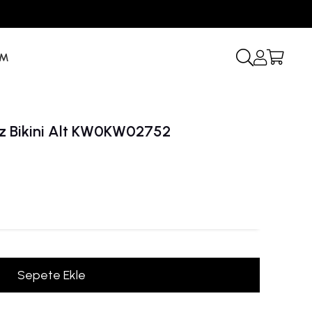
İM
az Bikini Alt KW0KW02752