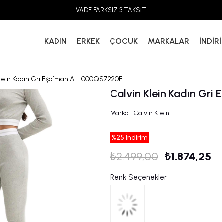
VADE FARKSIZ 3 TAKSİT
KADIN
ERKEK
ÇOCUK
MARKALAR
İNDİR
Klein Kadın Gri Eşofman Altı 000QS7220E
Calvin Klein Kadın Gr
Marka
:
Calvin Klein
%
25
İndirim
₺2.499,00
₺1.874,25
Renk Seçenekleri