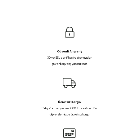
Güvenli Alışveriş
3D ve SSL sertifikası ile sitemizden
güvenli alışveriş yapabilirsiniz.
Ücretsiz Kargo
Türkiye'nin her yerine 1000 TL ve üzeri tüm
alışverişlerinizde ücretsiz kargo