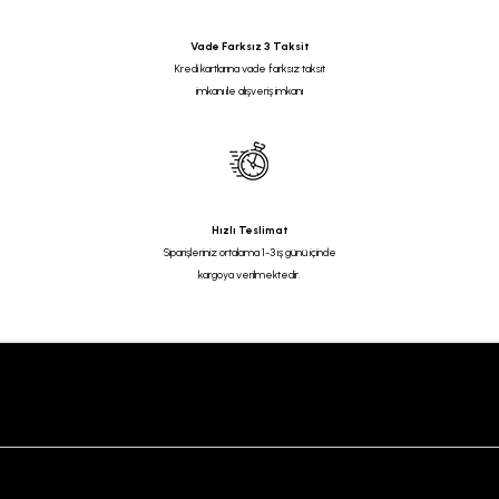
Vade Farksız 3 Taksit
Kredi kartlarına vade farksız taksit
imkanı ile alışveriş imkanı
Hızlı Teslimat
Siparişleriniz ortalama 1-3 iş günü içinde
kargoya verilmektedir.