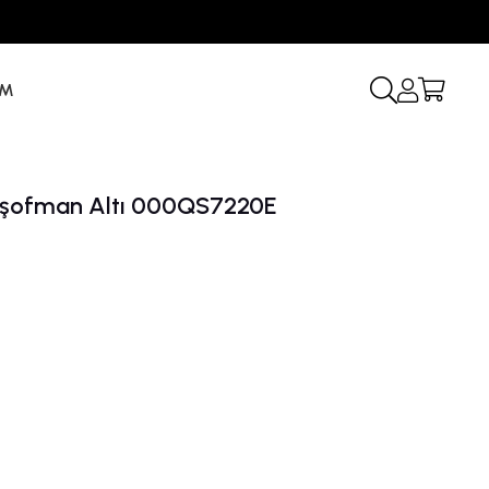
İM
i Eşofman Altı 000QS7220E