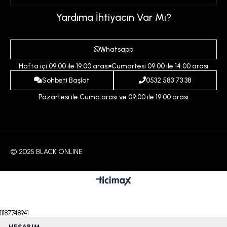
Üyelik Sözleşmesi
Sepetim
Kadın
Yardıma İhtiyacın Var Mı?
Gizlilik ve Güvenlik Politikası
Destek Taleplerim
Erkek
Ödeme ve Teslimat Koşulları
Yardım
Whatsapp
Çocuk
İptal ve İade Koşulları
Hafta içi 09:00 ile 19:00 arası
Cumartesi 09:00 ile 14:00 arası
İndirim
İletişim
Sohbeti Başlat
0532 583 73 38
Pazartesi ile Cuma arası ve 09:00 ile 19:00 arası
© 2025 BLACK ONLINE
11187748941