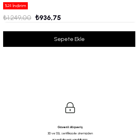
%
İndirim
25
₺1.249,00
₺936,75
Güvenli Alışveriş
3D ve SSL sertifikası ile sitemizden
güvenli alışveriş yapabilirsiniz.