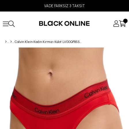
VADE FARKSIZ 3 TAKSİT
Calvin Klein Kadın Kırmızı Külot LV00QF8550