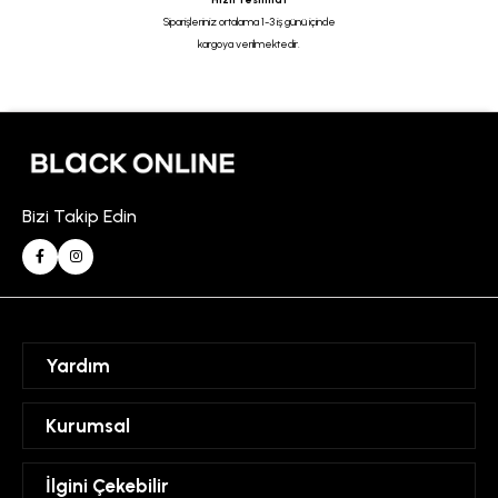
Siparişleriniz ortalama 1-3 iş günü içinde
kargoya verilmektedir.
Bizi Takip Edin
Yardım
Sipariş Takibi
Kurumsal
Hesabım
Mesafeli Satış Sözleşmesi
İlgini Çekebilir
Favorilerim