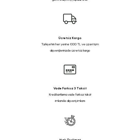
Ücretsiz Kargo
Türkiye'nin her yerine 1000 TL ve üzeri tüm
alışverişlerinizde ücretsiz kargo
Vade Farksız 3 Taksit
Kredi kartlarına vade farksız taksit
imkanı ile alışveriş imkanı
Hızlı Teslimat