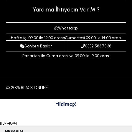
Üyelik Sözleşmesi
Sepetim
Kadın
Yardıma İhtiyacın Var Mı?
Gizlilik ve Güvenlik Politikası
Destek Taleplerim
Erkek
Ödeme ve Teslimat Koşulları
Yardım
Whatsapp
Çocuk
İptal ve İade Koşulları
Hafta içi 09:00 ile 19:00 arası
Cumartesi 09:00 ile 14:00 arası
İndirim
İletişim
Sohbeti Başlat
0532 583 73 38
Pazartesi ile Cuma arası ve 09:00 ile 19:00 arası
© 2025 BLACK ONLINE
11187748941
HESABIM