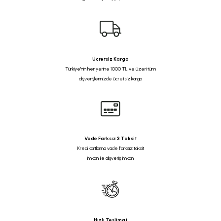
Ücretsiz Kargo
Türkiye'nin her yerine 1000 TL ve üzeri tüm
alışverişlerinizde ücretsiz kargo
Vade Farksız 3 Taksit
Kredi kartlarına vade farksız taksit
imkanı ile alışveriş imkanı
Hızlı Teslimat