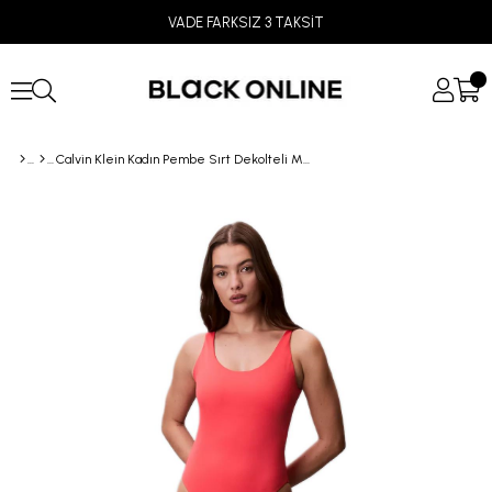
VADE FARKSIZ 3 TAKSİT
Calvin Klein Kadın Pembe Sırt Dekolteli Mayo LV00Q61205