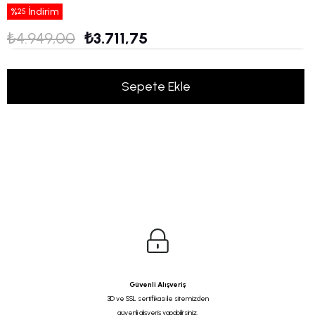
%
İndirim
25
₺4.949,00
₺3.711,75
Güvenli Alışveriş
3D ve SSL sertifikası ile sitemizden
güvenli alışveriş yapabilirsiniz.