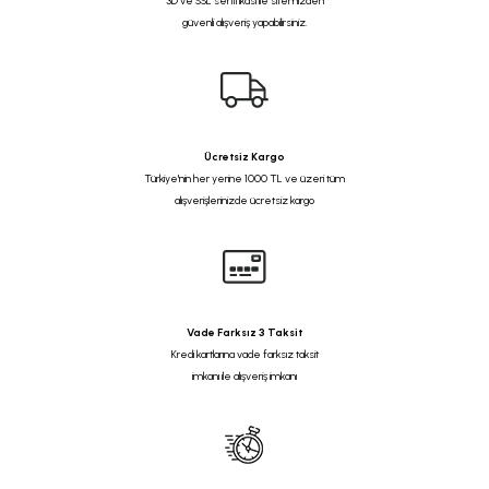
3D ve SSL sertifikası ile sitemizden
güvenli alışveriş yapabilirsiniz.
Ücretsiz Kargo
Türkiye'nin her yerine 1000 TL ve üzeri tüm
alışverişlerinizde ücretsiz kargo
Vade Farksız 3 Taksit
Kredi kartlarına vade farksız taksit
imkanı ile alışveriş imkanı