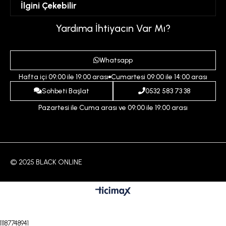
İlgini Çekebilir
Favorilerim
Üyelik Sözleşmesi
Sepetim
Kadın
Yardıma İhtiyacın Var Mı?
Gizlilik ve Güvenlik Politikası
Destek Taleplerim
Erkek
Ödeme ve Teslimat Koşulları
Yardım
Whatsapp
Çocuk
İptal ve İade Koşulları
Hafta içi 09:00 ile 19:00 arası
Cumartesi 09:00 ile 14:00 arası
İndirim
İletişim
Sohbeti Başlat
0532 583 73 38
Pazartesi ile Cuma arası ve 09:00 ile 19:00 arası
© 2025 BLACK ONLINE
11187748941