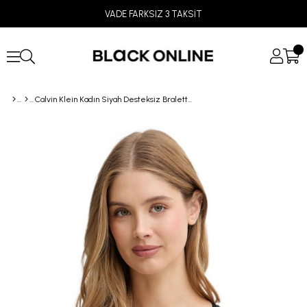
VADE FARKSIZ 3 TAKSİT
Calvin Klein Kadın Siyah Desteksiz Bralette Sütyen LV00QF8547