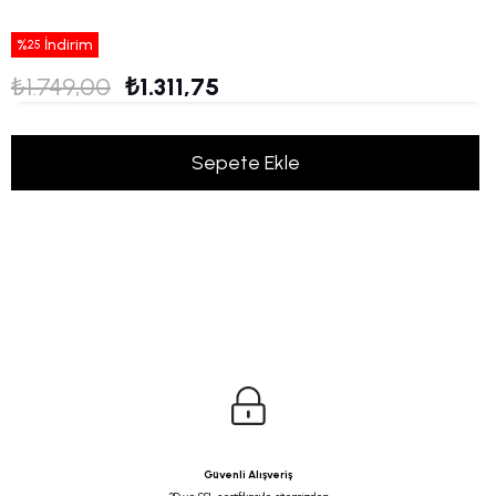
%
İndirim
25
₺1.749,00
₺1.311,75
Güvenli Alışveriş