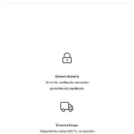
Güvenli Alışveriş
3D ve SSL sertifikası ile sitemizden
güvenli alışveriş yapabilirsiniz.
Ücretsiz Kargo
Türkiye'nin her yerine 1000 TL ve üzeri tüm