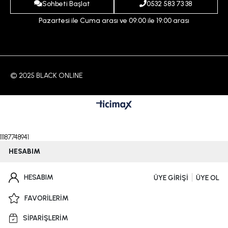
İletişim
Sohbeti Başlat
0532 583 73 38
Pazartesi ile Cuma arası ve 09:00 ile 19:00 arası
© 2025 BLACK ONLINE
11187748941
HESABIM
HESABIM
ÜYE GİRİŞİ
ÜYE OL
FAVORİLERİM
SİPARİŞLERİM