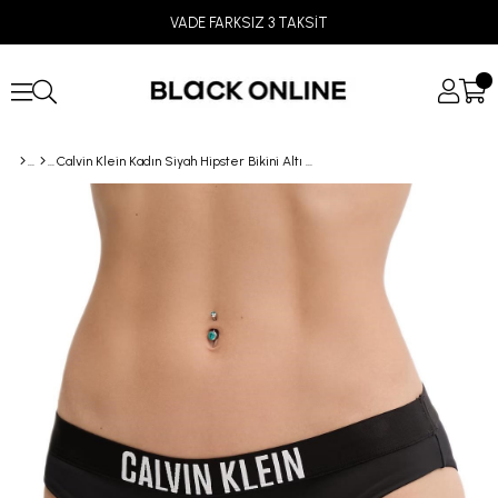
VADE FARKSIZ 3 TAKSİT
Calvin Klein Kadın Siyah Hipster Bikini Altı LV00Q61221