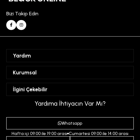
Bizi Takip Edin
Yardım
Sipariş Takibi
Kurumsal
Hesabım
Mesafeli Satış Sözleşmesi
İlgini Çekebilir
Favorilerim
Üyelik Sözleşmesi
Sepetim
Kadın
Yardıma İhtiyacın Var Mı?
Gizlilik ve Güvenlik Politikası
Destek Taleplerim
Erkek
Ödeme ve Teslimat Koşulları
Yardım
Whatsapp
Çocuk
İptal ve İade Koşulları
Hafta içi 09:00 ile 19:00 arası
Cumartesi 09:00 ile 14:00 arası
İndirim