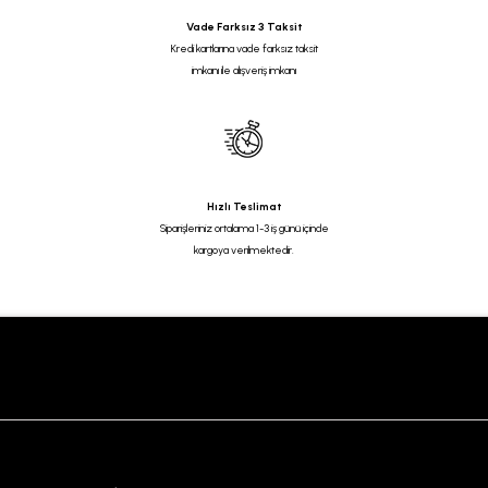
Vade Farksız 3 Taksit
Kredi kartlarına vade farksız taksit
imkanı ile alışveriş imkanı
Hızlı Teslimat
Siparişleriniz ortalama 1-3 iş günü içinde
kargoya verilmektedir.