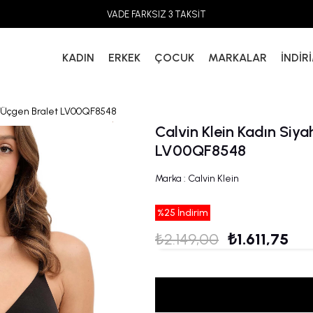
VADE FARKSIZ 3 TAKSİT
KADIN
ERKEK
ÇOCUK
MARKALAR
İNDİR
ed Üçgen Bralet LV00QF8548
Calvin Klein Kadın Siya
LV00QF8548
Marka
:
Calvin Klein
%
25
İndirim
₺2.149,00
₺1.611,75