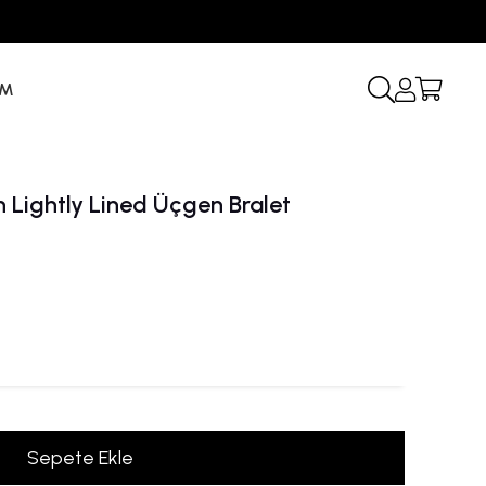
İM
h Lightly Lined Üçgen Bralet