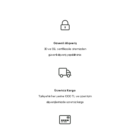
Güvenli Alışveriş
3D ve SSL sertifikası ile sitemizden
güvenli alışveriş yapabilirsiniz.
Ücretsiz Kargo
Türkiye'nin her yerine 1000 TL ve üzeri tüm
alışverişlerinizde ücretsiz kargo