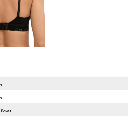
h
n
i Paket