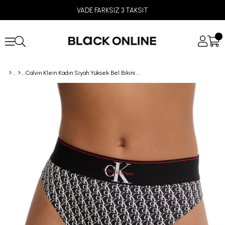
VADE FARKSIZ 3 TAKSİT
Calvin Klein Kadın Siyah Yüksek Bel Bikini Külot LV00QF8705