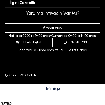
İlgini Çekebilir
Favorilerim
Üyelik Sözleşmesi
Sepetim
Kadın
Yardıma İhtiyacın Var Mı?
Gizlilik ve Güvenlik Politikası
Destek Taleplerim
Erkek
Ödeme ve Teslimat Koşulları
Yardım
Whatsapp
Çocuk
İptal ve İade Koşulları
Hafta içi 09:00 ile 19:00 arası
Cumartesi 09:00 ile 14:00 arası
İndirim
İletişim
Sohbeti Başlat
0532 583 73 38
Pazartesi ile Cuma arası ve 09:00 ile 19:00 arası
© 2025 BLACK ONLINE
11187748941