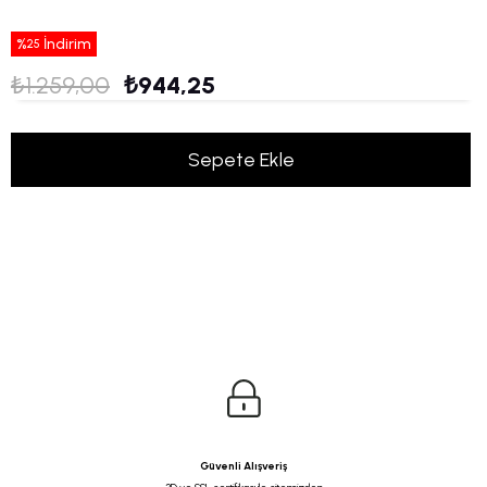
%
İndirim
25
₺1.259,00
₺944,25
Güvenli Alışveriş