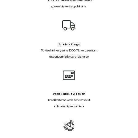
3D ve SSL sertifikası ile sitemizden
güvenli alışveriş yapabilirsiniz.
Ücretsiz Kargo
Türkiye'nin her yerine 1000 TL ve üzeri tüm
alışverişlerinizde ücretsiz kargo
Vade Farksız 3 Taksit
Kredi kartlarına vade farksız taksit
imkanı ile alışveriş imkanı