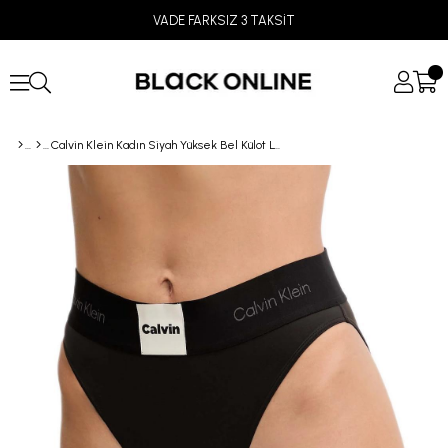
VADE FARKSIZ 3 TAKSİT
Calvin Klein Kadın Siyah Yüksek Bel Külot LV00QF8611