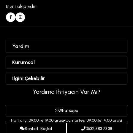
Bizi Takip Edin
Yardım
Sipariş Takibi
Kurumsal
Hesabım
Mesafeli Satış Sözleşmesi
İlgini Çekebilir
Favorilerim
Üyelik Sözleşmesi
Sepetim
Kadın
Yardıma İhtiyacın Var Mı?
Gizlilik ve Güvenlik Politikası
Destek Taleplerim
Erkek
Ödeme ve Teslimat Koşulları
Yardım
Whatsapp
Çocuk
İptal ve İade Koşulları
Hafta içi 09:00 ile 19:00 arası
Cumartesi 09:00 ile 14:00 arası
İndirim
İletişim
Sohbeti Başlat
0532 583 73 38