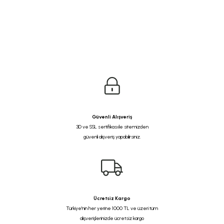
Güvenli Alışveriş
3D ve SSL sertifikası ile sitemizden
güvenli alışveriş yapabilirsiniz.
Ücretsiz Kargo
Türkiye'nin her yerine 1000 TL ve üzeri tüm
alışverişlerinizde ücretsiz kargo