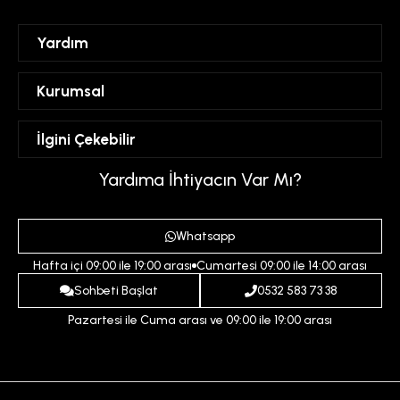
Yardım
Sipariş Takibi
Kurumsal
Hesabım
Mesafeli Satış Sözleşmesi
İlgini Çekebilir
Favorilerim
Üyelik Sözleşmesi
Sepetim
Kadın
Yardıma İhtiyacın Var Mı?
Gizlilik ve Güvenlik Politikası
Destek Taleplerim
Erkek
Ödeme ve Teslimat Koşulları
Yardım
Whatsapp
Çocuk
İptal ve İade Koşulları
Hafta içi 09:00 ile 19:00 arası
Cumartesi 09:00 ile 14:00 arası
İndirim
İletişim
Sohbeti Başlat
0532 583 73 38
Pazartesi ile Cuma arası ve 09:00 ile 19:00 arası