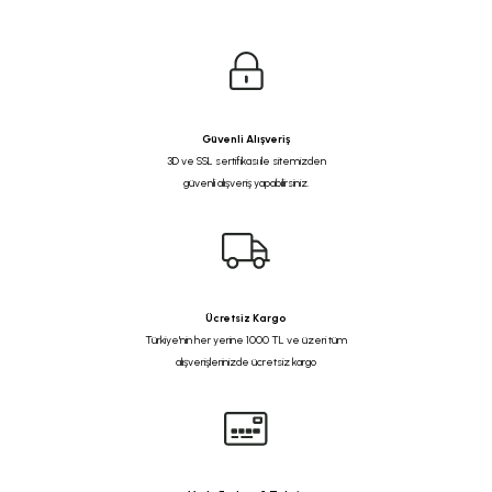
Güvenli Alışveriş
3D ve SSL sertifikası ile sitemizden
güvenli alışveriş yapabilirsiniz.
Ücretsiz Kargo
Türkiye'nin her yerine 1000 TL ve üzeri tüm
alışverişlerinizde ücretsiz kargo