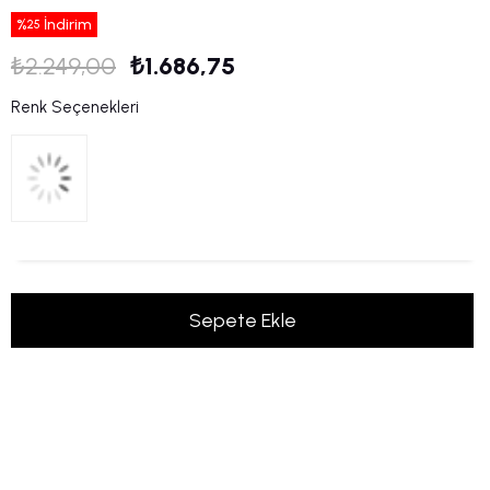
%
İndirim
25
₺2.249,00
₺1.686,75
Renk Seçenekleri