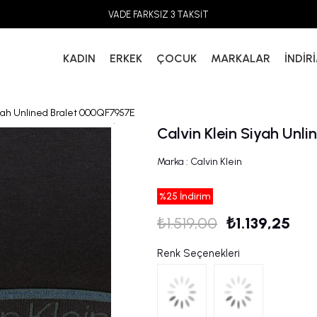
VADE FARKSIZ 3 TAKSİT
KADIN
ERKEK
ÇOCUK
MARKALAR
İNDİR
iyah Unlined Bralet 000QF7957E
Calvin Klein Siyah Unl
Marka
:
Calvin Klein
%
25
İndirim
₺1.519,00
₺1.139,25
Renk Seçenekleri