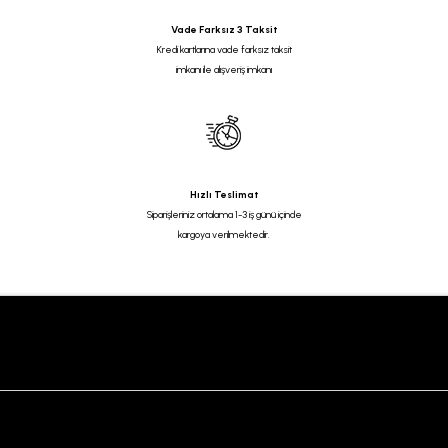
Vade Farksız 3 Taksit
Kredi kartlarına vade farksız taksit
imkanı ile alışveriş imkanı
Hızlı Teslimat
Siparişleriniz ortalama 1-3 iş günü içinde
kargoya verilmektedir.