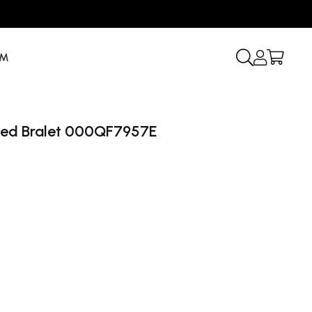
İM
ined Bralet 000QF7957E