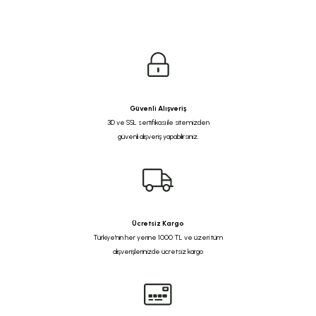
Güvenli Alışveriş
3D ve SSL sertifikası ile sitemizden
güvenli alışveriş yapabilirsiniz.
Ücretsiz Kargo
Türkiye'nin her yerine 1000 TL ve üzeri tüm
alışverişlerinizde ücretsiz kargo