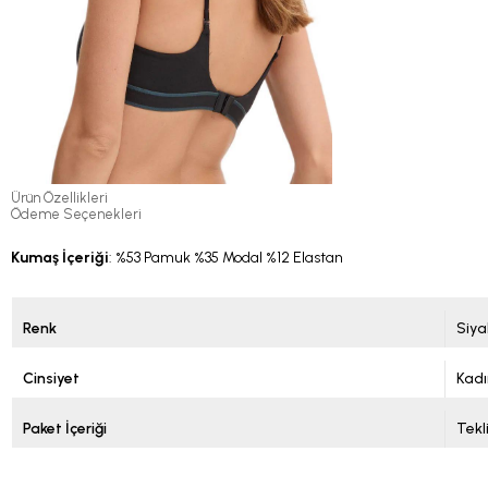
Ürün Özellikleri
Ödeme Seçenekleri
Kumaş İçeriği
: %53 Pamuk %35 Modal %12 Elastan
Renk
Siya
Cinsiyet
Kadı
Paket İçeriği
Tekl