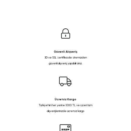
Güvenli Alışveriş
3D ve SSL sertifikası ile sitemizden
güvenli alışveriş yapabilirsiniz.
Ücretsiz Kargo
Türkiye'nin her yerine 1000 TL ve üzeri tüm
alışverişlerinizde ücretsiz kargo