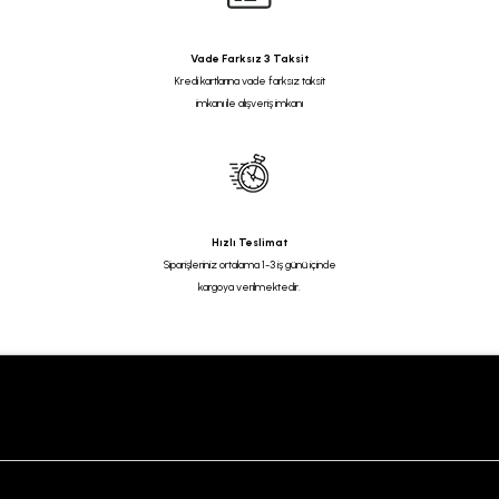
Vade Farksız 3 Taksit
Kredi kartlarına vade farksız taksit
imkanı ile alışveriş imkanı
Hızlı Teslimat
Siparişleriniz ortalama 1-3 iş günü içinde
kargoya verilmektedir.