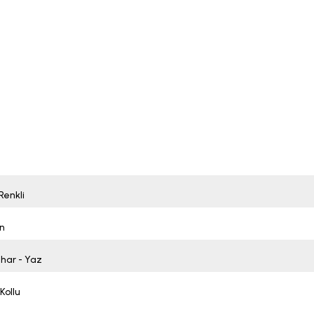
Renkli
n
ahar - Yaz
Kollu