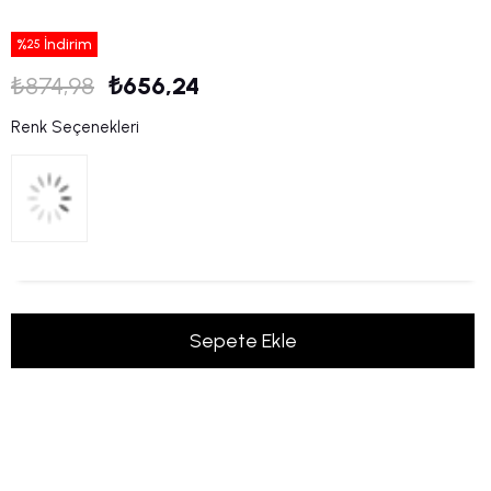
%
İndirim
25
₺874,98
₺656,24
Renk Seçenekleri