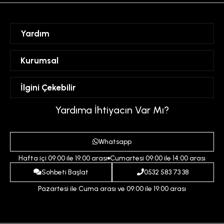
Yardım
Sipariş Takibi
Kurumsal
Hesabım
Mesafeli Satış Sözleşmesi
İlgini Çekebilir
Favorilerim
Üyelik Sözleşmesi
Sepetim
Kadın
Yardıma İhtiyacın Var Mı?
Gizlilik ve Güvenlik Politikası
Destek Taleplerim
Erkek
Ödeme ve Teslimat Koşulları
Yardım
Whatsapp
Çocuk
İptal ve İade Koşulları
Hafta içi 09:00 ile 19:00 arası
Cumartesi 09:00 ile 14:00 arası
İndirim
İletişim
Sohbeti Başlat
0532 583 73 38
Pazartesi ile Cuma arası ve 09:00 ile 19:00 arası