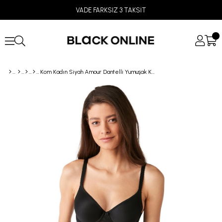
VADE FARKSIZ 3 TAKSİT
Kom Kadın Siyah Amour Dantelli Yumuşak Kaplı Sütyen