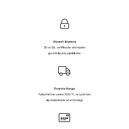
Güvenli Alışveriş
3D ve SSL sertifikası ile sitemizden
güvenli alışveriş yapabilirsiniz.
Ücretsiz Kargo
Türkiye'nin her yerine 1000 TL ve üzeri tüm
alışverişlerinizde ücretsiz kargo