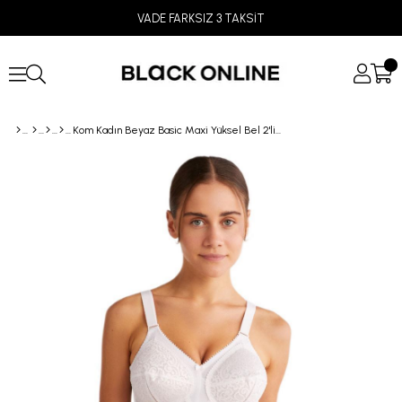
VADE FARKSIZ 3 TAKSİT
Kom Kadın Beyaz Basic Maxi Yüksel Bel 2'li Külot Seti