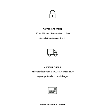
Güvenli Alışveriş
3D ve SSL sertifikası ile sitemizden
güvenli alışveriş yapabilirsiniz.
Ücretsiz Kargo
Türkiye'nin her yerine 1000 TL ve üzeri tüm
alışverişlerinizde ücretsiz kargo
Vade Farksız 3 Taksit