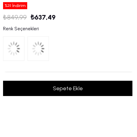
%
İndirim
25
₺849,99
₺637,49
Renk Seçenekleri