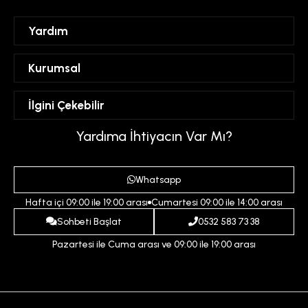
Yardım
Sipariş Takibi
Kurumsal
Hesabım
Mesafeli Satış Sözleşmesi
İlgini Çekebilir
Favorilerim
Üyelik Sözleşmesi
Sepetim
Kadın
Yardıma İhtiyacın Var Mı?
Gizlilik ve Güvenlik Politikası
Destek Taleplerim
Erkek
Ödeme ve Teslimat Koşulları
Yardım
Whatsapp
Çocuk
İptal ve İade Koşulları
Hafta içi 09:00 ile 19:00 arası
Cumartesi 09:00 ile 14:00 arası
İndirim
İletişim
Sohbeti Başlat
0532 583 73 38
Pazartesi ile Cuma arası ve 09:00 ile 19:00 arası